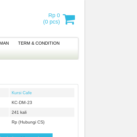
Rp 0
(
0
pcs)
IMAN
TERM & CONDITION
Kursi Cafe
KC-DM-23
241 kali
Rp (Hubungi CS)