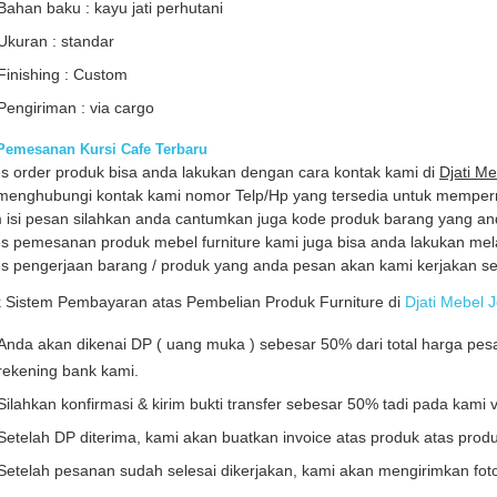
Bahan baku : kayu jati perhutani
Ukuran : standar
Finishing : Custom
Pengiriman : via cargo
Pemesanan Kursi Cafe Terbaru
s order produk bisa anda lakukan dengan cara kontak kami di
Djati M
menghubungi kontak kami nomor Telp/Hp yang tersedia untuk mempe
 isi pesan silahkan anda cantumkan juga kode produk barang yang an
s pemesanan produk mebel furniture kami juga bisa anda lakukan mela
s pengerjaan barang / produk yang anda pesan akan kami kerjakan se
 Sistem Pembayaran atas Pembelian Produk Furniture di
Djati Mebel 
Anda akan dikenai DP ( uang muka ) sebesar 50% dari total harga pesa
rekening bank kami.
Silahkan konfirmasi & kirim bukti transfer sebesar 50% tadi pada kami 
Setelah DP diterima, kami akan buatkan invoice atas produk atas prod
Setelah pesanan sudah selesai dikerjakan, kami akan mengirimkan fot