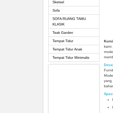
Sketsel
Sofa
SOFA RUANG TAMU
KLASIK
Teak Garden
Tempat Tidur
Kursi
kami.
Tempat Tidur Anak
moder
membe
Tempat Tidur Minimalis
Desai
Furni
Mode
yang 
bahan
Spesi