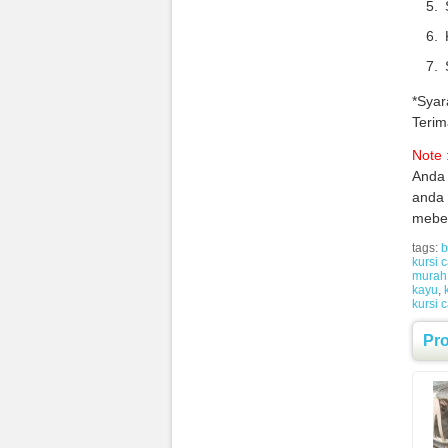
*Syar
Terim
Note 
Anda 
anda 
mebel
tags:
b
kursi 
murah
kayu
,
kursi 
Pr