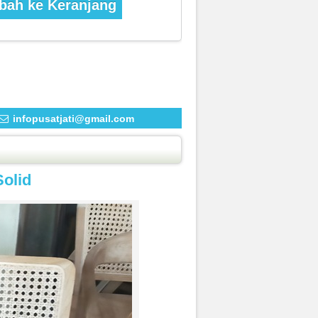
ah ke Keranjang
infopusatjati@gmail.com
Solid