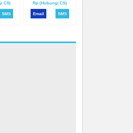
i CS)
Rp (Hubungi CS)
SMS
Email
SMS