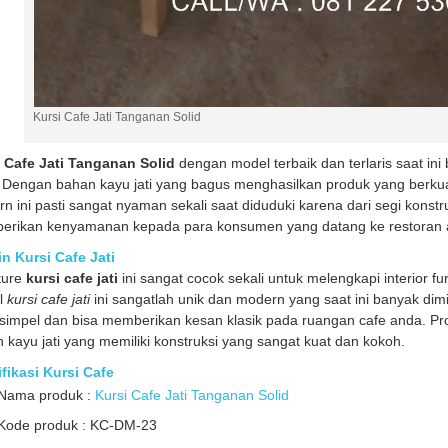
Kursi Cafe Jati Tanganan Solid
 Cafe Jati Tanganan Solid
dengan model terbaik dan terlaris saat ini
 Dengan bahan kayu jati yang bagus menghasilkan produk yang berku
n ini pasti sangat nyaman sekali saat diduduki karena dari segi konst
rikan kenyamanan kepada para konsumen yang datang ke restoran a
n Kursi Cafe Jati
ture
kursi cafe jati
ini sangat cocok sekali untuk melengkapi interior f
l
kursi cafe jati
ini sangatlah unik dan modern yang saat ini banyak dim
simpel dan bisa memberikan kesan klasik pada ruangan cafe anda. P
 kayu jati yang memiliki konstruksi yang sangat kuat dan kokoh.
fikasi Kursi Cafe
Nama produk :
Kursi Cafe Jati Tanganan Solid
Kode produk : KC-DM-23