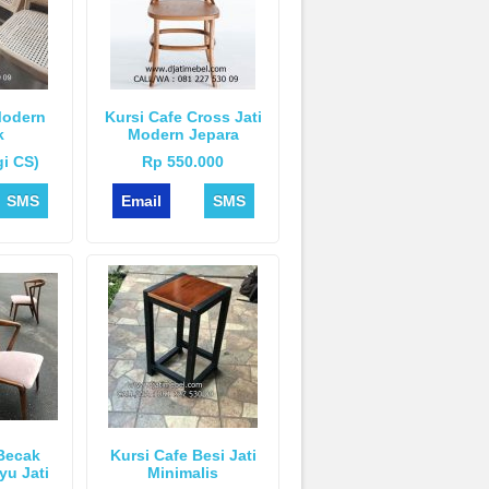
Modern
Kursi Cafe Cross Jati
k
Modern Jepara
i CS)
Rp 550.000
SMS
Email
SMS
 Becak
Kursi Cafe Besi Jati
yu Jati
Minimalis