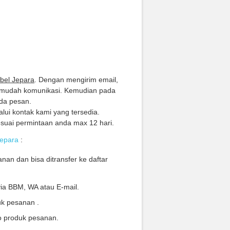
ebel Jepara
. Dengan mengirim email,
rmudah komunikasi. Kemudian pada
da pesan.
lui kontak kami yang tersedia.
suai permintaan anda max 12 hari.
Jepara
:
nan dan bisa ditransfer ke daftar
via BBM, WA atau E-mail.
uk pesanan .
o produk pesanan.