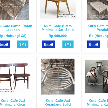
i Cafe Santai Rotan
Kursi Cafe Bistro
Kursi Cafe 
Lesehan
Minimalis Jati Solid
Pende
Rp (Hubungi CS)
Rp 699.000
Rp (Hubung
Email
SMS
Email
SMS
Email
Kursi Cafe Jati
Kursi Cafe Jati
Kursi Cafe
Minimalis Kipas
Keranjang Solid
Minimalis Ka