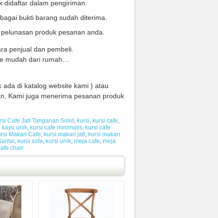
 didaftar dalam pengiriman.
bagai bukti barang sudah diterima.
i pelunasan produk pesanan anda.
ra penjual dan pembeli.
ture mudah dari rumah…
 ada di katalog website kami ) atau
n, Kami juga menerima pesanan produk
rsi Cafe Jati Tanganan Solid
,
kursi
,
kursi cafe
,
e kayu unik
,
kursi cafe minimalis
,
kursi cafe
rsi Makan Cafe
,
kursi makan jati
,
kursi makan
Santai
,
kursi sofa
,
kursi unik
,
meja cafe
,
meja
afe chair