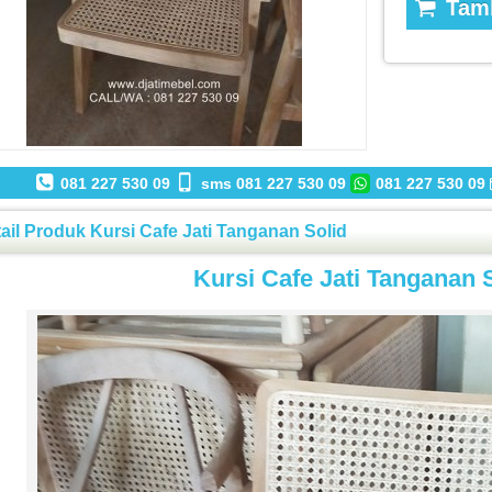
Tamb
081 227 530 09
sms 081 227 530 09
081 227 530 09
ail Produk Kursi Cafe Jati Tanganan Solid
Kursi Cafe Jati Tanganan 