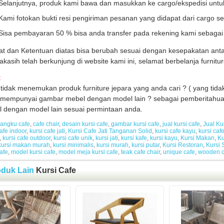
Selanjutnya, produk kami bawa dan masukkan ke cargo/ekspedisi untuk
Kami fotokan bukti resi pengiriman pesanan yang didapat dari cargo se
Sisa pembayaran 50 % bisa anda transfer pada rekening kami sebaga
at dan Ketentuan diatas bisa berubah sesuai dengan kesepakatan anta
akasih telah berkunjung di website kami ini, selamat berbelanja furni
:
tidak menemukan produk furniture jepara yang anda cari ? ( yang tidak
mempunyai gambar mebel dengan model lain ? sebagai pemberitahua
 dengan model lain sesuai permintaan anda.
angku cafe
,
cafe chair
,
desain kursi cafe
,
gambar kursi cafe
,
jual kursi cafe
,
Jual Ku
cafe indoor
,
kursi cafe jati
,
Kursi Cafe Jati Tanganan Solid
,
kursi cafe kayu
,
kursi caf
,
kursi cafe outdoor
,
kursi cafe unik
,
kursi jati
,
kursi kafe
,
kursi kayu
,
Kursi Makan
,
Ku
kursi makan murah
,
kursi minimalis
,
kursi murah
,
kursi putar
,
Kursi Restoran
,
Kursi 
cafe
,
model kursi cafe
,
model meja kursi cafe
,
teak cafe chair
,
unique cafe
,
wooden c
oduk Lain
Kursi Cafe