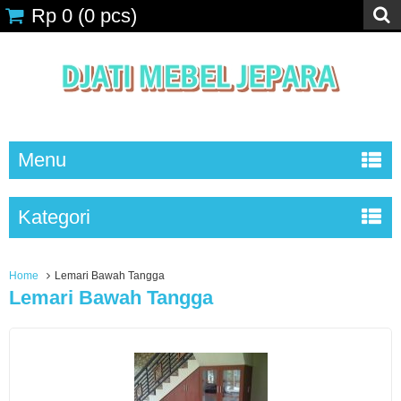
Rp 0
(
0
pcs)
Menu
Kategori
Home
Lemari Bawah Tangga
Lemari Bawah Tangga