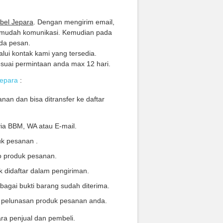
ebel Jepara
. Dengan mengirim email,
rmudah komunikasi. Kemudian pada
da pesan.
lui kontak kami yang tersedia.
suai permintaan anda max 12 hari.
Jepara
:
nan dan bisa ditransfer ke daftar
via BBM, WA atau E-mail.
uk pesanan .
o produk pesanan.
 didaftar dalam pengiriman.
bagai bukti barang sudah diterima.
i pelunasan produk pesanan anda.
ra penjual dan pembeli.