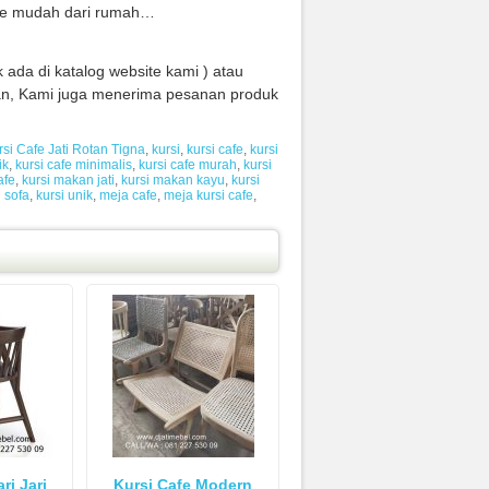
ture mudah dari rumah…
 ada di katalog website kami ) atau
n, Kami juga menerima pesanan produk
rsi Cafe Jati Rotan Tigna
,
kursi
,
kursi cafe
,
kursi
ik
,
kursi cafe minimalis
,
kursi cafe murah
,
kursi
afe
,
kursi makan jati
,
kursi makan kayu
,
kursi
i sofa
,
kursi unik
,
meja cafe
,
meja kursi cafe
,
ri Jari
Kursi Cafe Modern