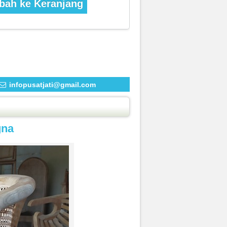
ah ke Keranjang
infopusatjati@gmail.com
gna