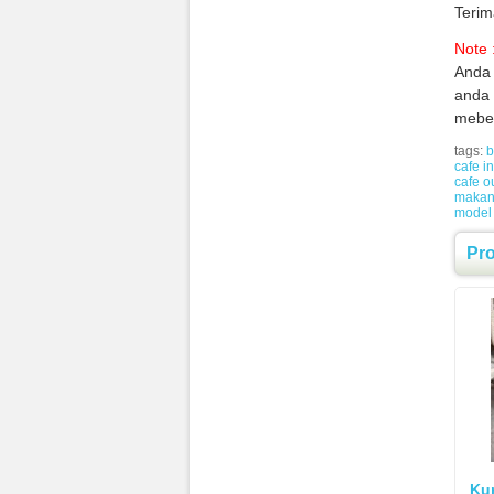
Terim
Note 
Anda 
anda 
mebel
tags:
b
cafe i
cafe o
makan
model 
Pr
Kur