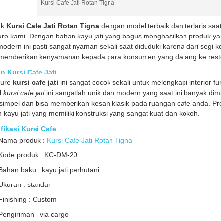
Kursi Cafe Jati Rotan Tigna
uk
Kursi Cafe Jati Rotan Tigna
dengan model terbaik dan terlaris saat
ture kami. Dengan bahan kayu jati yang bagus menghasilkan produk y
odern ini pasti sangat nyaman sekali saat diduduki karena dari segi k
memberikan kenyamanan kepada para konsumen yang datang ke resto
n Kursi Cafe Jati
ture
kursi cafe jati
ini sangat cocok sekali untuk melengkapi interior f
l
kursi cafe jati
ini sangatlah unik dan modern yang saat ini banyak dim
simpel dan bisa memberikan kesan klasik pada ruangan cafe anda. P
 kayu jati yang memiliki konstruksi yang sangat kuat dan kokoh.
fikasi Kursi Cafe
Nama produk :
Kursi Cafe Jati Rotan Tigna
Kode produk : KC-DM-20
Bahan baku : kayu jati perhutani
Ukuran : standar
Finishing : Custom
Pengiriman : via cargo