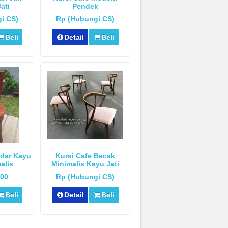
ati
Pendek
i CS)
Rp (Hubungi CS)
Beli
Detail
Beli
ndar Kayu
Kursi Cafe Becak
alis
Minimalis Kayu Jati
000
Rp (Hubungi CS)
Beli
Detail
Beli