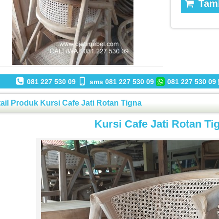
Tamb
081 227 530 09
sms 081 227 530 09
081 227 530 09
ail Produk Kursi Cafe Jati Rotan Tigna
Kursi Cafe Jati Rotan Ti