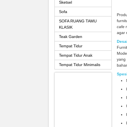
Sketsel
Sofa
Prod
furni
SOFA RUANG TAMU
cafe
m
KLASIK
agar 
Teak Garden
Desai
Tempat Tidur
Furni
Mode
Tempat Tidur Anak
yang 
Tempat Tidur Minimalis
bahan
Spesi