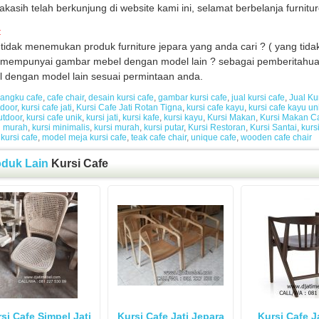
akasih telah berkunjung di website kami ini, selamat berbelanja furni
:
tidak menemukan produk furniture jepara yang anda cari ? ( yang tidak
mempunyai gambar mebel dengan model lain ? sebagai pemberitahua
 dengan model lain sesuai permintaan anda.
angku cafe
,
cafe chair
,
desain kursi cafe
,
gambar kursi cafe
,
jual kursi cafe
,
Jual Ku
ndoor
,
kursi cafe jati
,
Kursi Cafe Jati Rotan Tigna
,
kursi cafe kayu
,
kursi cafe kayu un
utdoor
,
kursi cafe unik
,
kursi jati
,
kursi kafe
,
kursi kayu
,
Kursi Makan
,
Kursi Makan C
 murah
,
kursi minimalis
,
kursi murah
,
kursi putar
,
Kursi Restoran
,
Kursi Santai
,
kurs
kursi cafe
,
model meja kursi cafe
,
teak cafe chair
,
unique cafe
,
wooden cafe chair
oduk Lain
Kursi Cafe
si Cafe Simpel Jati
Kursi Cafe Jati Jepara
Kursi Cafe Ja