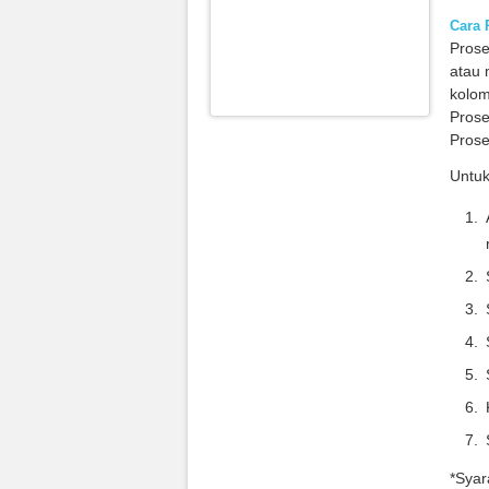
Cara 
Prose
atau 
kolom
Prose
Prose
Untuk
*Syar