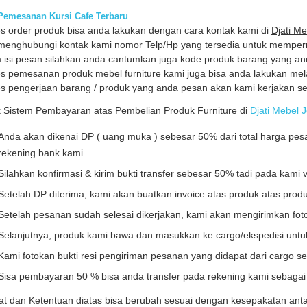
Pemesanan Kursi Cafe Terbaru
s order produk bisa anda lakukan dengan cara kontak kami di
Djati M
menghubungi kontak kami nomor Telp/Hp yang tersedia untuk mempe
 isi pesan silahkan anda cantumkan juga kode produk barang yang an
s pemesanan produk mebel furniture kami juga bisa anda lakukan mela
s pengerjaan barang / produk yang anda pesan akan kami kerjakan se
 Sistem Pembayaran atas Pembelian Produk Furniture di
Djati Mebel 
Anda akan dikenai DP ( uang muka ) sebesar 50% dari total harga pesa
rekening bank kami.
Silahkan konfirmasi & kirim bukti transfer sebesar 50% tadi pada kami 
Setelah DP diterima, kami akan buatkan invoice atas produk atas prod
Setelah pesanan sudah selesai dikerjakan, kami akan mengirimkan fot
Selanjutnya, produk kami bawa dan masukkan ke cargo/ekspedisi untuk
Kami fotokan bukti resi pengiriman pesanan yang didapat dari cargo se
Sisa pembayaran 50 % bisa anda transfer pada rekening kami sebaga
at dan Ketentuan diatas bisa berubah sesuai dengan kesepakatan anta