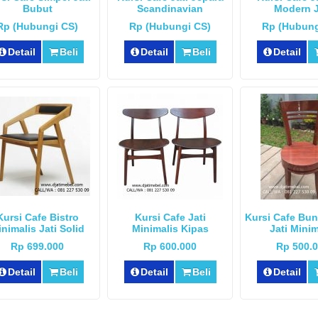
Bubut
Scandinavian
Modern J
Rp (Hubungi CS)
Rp (Hubungi CS)
Rp (Hubung
Detail
Beli
Detail
Beli
Detail
Kursi Cafe Bistro
Kursi Cafe Jati
Kursi Cafe Bu
nimalis Jati Solid
Minimalis Kipas
Jati Minim
Rp 699.000
Rp 600.000
Rp 500.
Detail
Beli
Detail
Beli
Detail