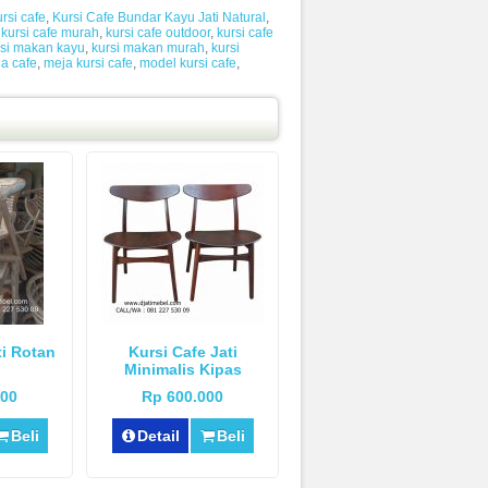
ursi cafe
,
Kursi Cafe Bundar Kayu Jati Natural
,
,
kursi cafe murah
,
kursi cafe outdoor
,
kursi cafe
rsi makan kayu
,
kursi makan murah
,
kursi
a cafe
,
meja kursi cafe
,
model kursi cafe
,
ti Rotan
Kursi Cafe Jati
Minimalis Kipas
000
Rp 600.000
Beli
Detail
Beli