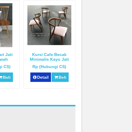
ri Jati
Kursi Cafe Becak
ewah
Minimalis Kayu Jati
i CS)
Rp (Hubungi CS)
Beli
Detail
Beli