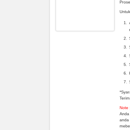
Prose
Untuk
*Syar
Terim
Note 
Anda 
anda 
mebel