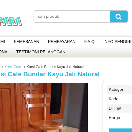
MI
PEMESANAN
PEMBAYARAN
F.A.Q
INFO PENGIR
RNA
TESTIMONI PELANGGAN
Kursi Cafe
Kursi Cafe Bundar Kayu Jati Natural
si Cafe Bundar Kayu Jati Natural
Kategori
Kode
Di lihat
Harga