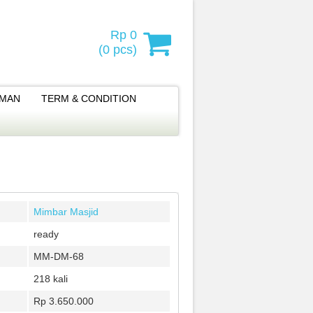
Rp 0
(
0
pcs)
IMAN
TERM & CONDITION
Mimbar Masjid
ready
MM-DM-68
218 kali
Rp 3.650.000