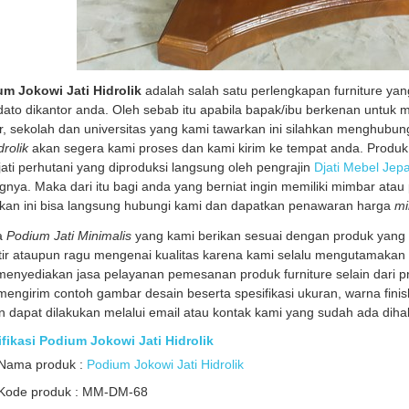
m Jokowi Jati Hidrolik
adalah salah satu perlengkapan furniture ya
dato dikantor anda. Oleh sebab itu apabila bapak/ibu berkenan untu
r, sekolah dan universitas yang kami tawarkan ini silahkan menghubu
idrolik
akan segera kami proses dan kami kirim ke tempat anda. Produk 
jati perhutani yang diproduksi langsung oleh pengrajin
Djati Mebel Jep
gnya. Maka dari itu bagi anda yang berniat ingin memiliki mimbar ata
kan ini bisa langsung hubungi kami dan dapatkan penawaran harga
mi
a
Podium Jati Minimalis
yang kami berikan sesuai dengan produk yang 
ir ataupun ragu mengenai kualitas karena kami selalu mengutamakan
menyediakan jasa pelayanan pemesanan produk furniture selain dari p
mengirim contoh gambar desain beserta spesifikasi ukuran, warna fini
n dapat dilakukan melalui email atau kontak kami yang sudah ada diha
fikasi Podium Jokowi Jati Hidrolik
Nama produk :
Podium Jokowi Jati Hidrolik
Kode produk : MM-DM-68