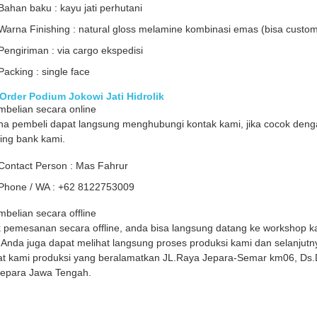
Bahan baku : kayu jati perhutani
Warna Finishing : natural gloss melamine kombinasi emas (bisa custo
Pengiriman : via cargo ekspedisi
Packing : single face
Order Podium Jokowi Jati Hidrolik
mbelian secara online
a pembeli dapat langsung menghubungi kontak kami, jika cocok denga
ing bank kami.
Contact Person : Mas Fahrur
Phone / WA : +62 8122753009
mbelian secara offline
 pemesanan secara offline, anda bisa langsung datang ke workshop 
 Anda juga dapat melihat langsung proses produksi kami dan selanjutn
at kami produksi yang beralamatkan JL.Raya Jepara-Semar km06, D
epara Jawa Tengah.