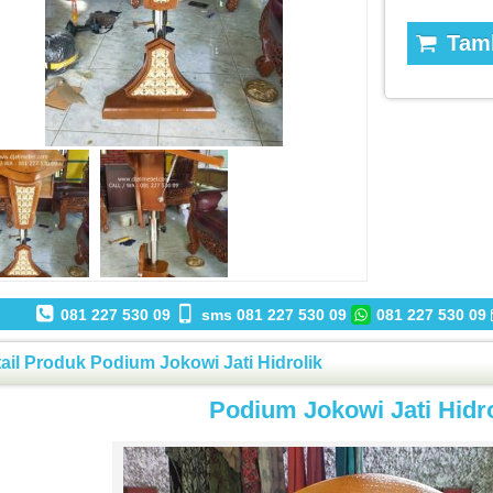
Tamb
081 227 530 09
sms 081 227 530 09
081 227 530 09
ail Produk Podium Jokowi Jati Hidrolik
Podium Jokowi Jati Hidro