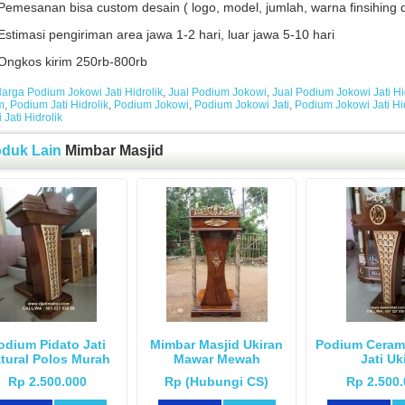
Pemesanan bisa custom desain ( logo, model, jumlah, warna finsihing d
Estimasi pengiriman area jawa 1-2 hari, luar jawa 5-10 hari
Ongkos kirim 250rb-800rb
arga Podium Jokowi Jati Hidrolik
,
Jual Podium Jokowi
,
Jual Podium Jokowi Jati Hi
m
,
Podium Jati Hidrolik
,
Podium Jokowi
,
Podium Jokowi Jati
,
Podium Jokowi Jati Hi
 Jati Hidrolik
oduk Lain
Mimbar Masjid
odium Pidato Jati
Mimbar Masjid Ukiran
Podium Ceram
tural Polos Murah
Mawar Mewah
Jati Uk
Rp 2.500.000
Rp (Hubungi CS)
Rp 2.500