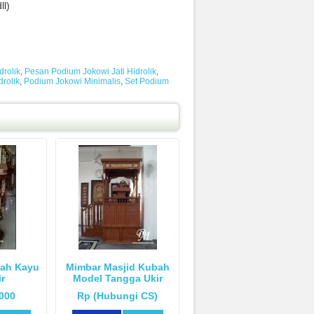
ll)
drolik
,
Pesan Podium Jokowi Jati Hidrolik
,
drolik
,
Podium Jokowi Minimalis
,
Set Podium
ah Kayu
Mimbar Masjid Kubah
ir
Model Tangga Ukir
.000
Rp (Hubungi CS)