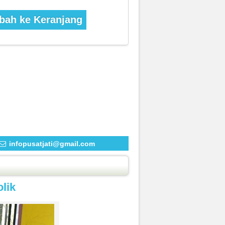
ah ke Keranjang
infopusatjati@gmail.com
lik