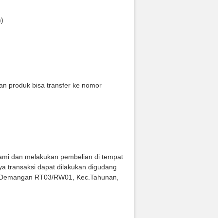
m)
n produk bisa transfer ke nomor
kami dan melakukan pembelian di tempat
ya transaksi dapat dilakukan digudang
s.Demangan RT03/RW01, Kec.Tahunan,