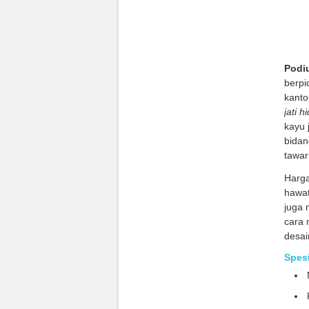
Podiu
berpi
kanto
jati h
kayu 
bidan
tawar
Harg
hawat
juga 
cara 
desai
Spesi