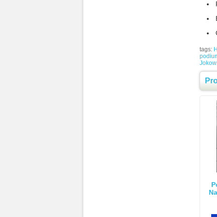
tags:
H
podiu
Jokowi
Pr
P
Na