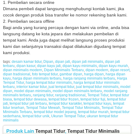
1. Pembelian secara online
Dimana pembeli dapat langsung menghubungi kontak kami, jika
cocok dengan produk bisa transfer ke nomor rekening bank kami.
2. Pembelian secara offline
Bagi anda yang kurang percaya dengan kami via online, anda bisa
langsung datang ke kota jepara dan melakukan pembelian di
tempat kami. Anda juga dapat melihat langsung proses produksi
kami dan selanjutnya transaksi dapat dilakukan digudang tempat
kami produksi.
tags:
desain kamar tidur
,
Dipan
,
dipan jati
,
dipan jati minimalis
,
dipan jati
terbaru
,
dipan kasur
,
dipan kayu jati
,
dipan kayu minimalis
,
dipan kayu murah
,
dipan minimalis modern
,
Dipan Minimalis Terbaru
,
dipan modern
,
dipan resort
,
dipan tradisional
,
foto tempat tidur
,
gambar dipan
,
harga dipan
,
harga dipan
kayu
,
harga dipan minimalis terbaru
,
harga ranjang minimalis terbaru
,
Harga
Tempat Tidur
,
harga tempat tidur minimalis
,
harga tempat tidur minimalis
terbaru
,
interior kamar tidur
,
jual tempat tidur
,
jual tempat tidur minimalis
,
model
dipan
,
model dipan minimalis
,
model dipan minimalis terbaru
,
model ranjang
minimalis terbaru
,
ranjang tidur
,
ranjang tradisional
,
Tempat Tidur
,
tempat tidur
biasa
,
tempat tidur dewasa
,
tempat tidur frozen
,
tempat tidur fuji
,
tempat tidur
jati
,
tempat tidur jati terbaru
,
tempat tidur karakter
,
tempat tidur kayu
,
tempat
tidur lesehan
,
Tempat Tidur Mewah
,
Tempat Tidur Minimalis
,
Tempat Tidur
Minimalis Terbaru
,
tempat tidur model jepang
,
tempat tidur murah
,
tempat tidur
sederhana
,
tempat tidur unik
,
Ukuran Tempat Tidur
,
ukuran tempat tidur
minimalis
Produk Lain
Tempat Tidur
,
Tempat Tidur Minimalis