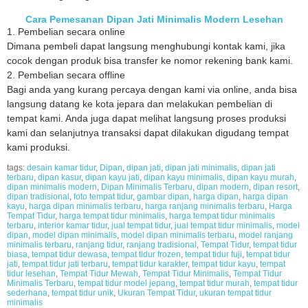
Cara Pemesanan Dipan Jati Minimalis Modern Lesehan
1. Pembelian secara online
Dimana pembeli dapat langsung menghubungi kontak kami, jika
cocok dengan produk bisa transfer ke nomor rekening bank kami.
2. Pembelian secara offline
Bagi anda yang kurang percaya dengan kami via online, anda bisa
langsung datang ke kota jepara dan melakukan pembelian di
tempat kami. Anda juga dapat melihat langsung proses produksi
kami dan selanjutnya transaksi dapat dilakukan digudang tempat
kami produksi.
tags:
desain kamar tidur
,
Dipan
,
dipan jati
,
dipan jati minimalis
,
dipan jati
terbaru
,
dipan kasur
,
dipan kayu jati
,
dipan kayu minimalis
,
dipan kayu murah
,
dipan minimalis modern
,
Dipan Minimalis Terbaru
,
dipan modern
,
dipan resort
,
dipan tradisional
,
foto tempat tidur
,
gambar dipan
,
harga dipan
,
harga dipan
kayu
,
harga dipan minimalis terbaru
,
harga ranjang minimalis terbaru
,
Harga
Tempat Tidur
,
harga tempat tidur minimalis
,
harga tempat tidur minimalis
terbaru
,
interior kamar tidur
,
jual tempat tidur
,
jual tempat tidur minimalis
,
model
dipan
,
model dipan minimalis
,
model dipan minimalis terbaru
,
model ranjang
minimalis terbaru
,
ranjang tidur
,
ranjang tradisional
,
Tempat Tidur
,
tempat tidur
biasa
,
tempat tidur dewasa
,
tempat tidur frozen
,
tempat tidur fuji
,
tempat tidur
jati
,
tempat tidur jati terbaru
,
tempat tidur karakter
,
tempat tidur kayu
,
tempat
tidur lesehan
,
Tempat Tidur Mewah
,
Tempat Tidur Minimalis
,
Tempat Tidur
Minimalis Terbaru
,
tempat tidur model jepang
,
tempat tidur murah
,
tempat tidur
sederhana
,
tempat tidur unik
,
Ukuran Tempat Tidur
,
ukuran tempat tidur
minimalis