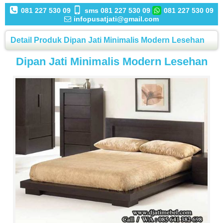
081 227 530 09
sms 081 227 530 09
081 227 530 09
infopusatjati@gmail.com
Detail Produk Dipan Jati Minimalis Modern Lesehan
Dipan Jati Minimalis Modern Lesehan