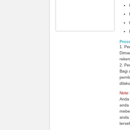
Prose
1. Pe
Diman
reken
2. Pe
Bagi 
pembe
dilak
Note 
Anda
anda 
mebel
anda 
terse