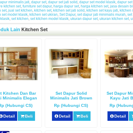
apur minimalis jati
,
dapur set
,
dapur set jati solid
,
dapur set model klasik
,
dapur set
re kitchen set
,
furniture set dapur
,
harga dapur set
,
harga kitchen set
,
jasa desain bi
n set
,
jual set kitchen
,
kitchen set
,
kitchen set jati solid
,
kitchen set kayu jati
,
kitchen 
n set model klasik
,
kitchen set ukiran
,
Set Dapur
,
set dapur jati minimalis murah
,
set
klasik
,
set kitchen
,
set kitchen model klasik
,
ukuran dapur set
,
ukuran kitchen set
,
u
oduk Lain
Kitchen Set
t Kitchen Dan Bar
Set Dapur Solid
Set Dapur Mi
ti Minimalis Elegan
Minimalis Jati Brown
Kayu Jati 
Rp (Hubungi CS)
Rp (Hubungi CS)
Rp (Hubung
Detail
Beli
Detail
Beli
Detail