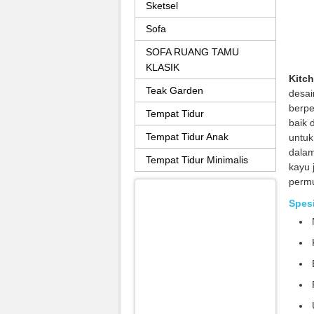
Sketsel
Sofa
SOFA RUANG TAMU
KLASIK
Kitch
Teak Garden
desai
berpe
Tempat Tidur
baik 
Tempat Tidur Anak
untuk
dala
Tempat Tidur Minimalis
kayu 
perm
Spesi