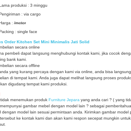
Lama produksi : 3 minggu
Pengiriman : via cargo
Harga :
/meter
Packing : single face
s Order Kitchen Set Mini Minimalis Jati Solid
mbelian secara online
a pembeli dapat langsung menghubungi kontak kami, jika cocok denga
ing bank kami.
mbelian secara offline
anda yang kurang percaya dengan kami via online, anda bisa langsun
lian di tempat kami. Anda juga dapat melihat langsung proses produks
ukan digudang tempat kami produksi.
:
 tidak menemukan produk
Furniture Jepara
yang anda cari ? ( yang tid
mempunyai gambar mebel dengan model lain ? sebagai pemberitahua
 dengan model lain sesuai permintaan anda. Kirimkan gambar model 
tersebut ke kontak kami dan akan kami respon secepat mungkin untu
but.