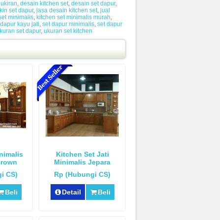
 ukiran
,
desain kitchen set
,
desain set dapur
,
kin set dapur
,
jasa desain kitchen set
,
jual
set minimalis
,
kitchen set minimalis murah
,
 dapur kayu jati
,
set dapur minimalis
,
set dapur
kuran set dapur
,
ukuran set kitchen
nimalis
Kitchen Set Jati
Brown
Minimalis Jepara
i CS)
Rp (Hubungi CS)
Beli
Detail
Beli