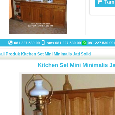
Tamb
081 227 530 09
sms 081 227 530 09
081 227 530 09
ail Produk Kitchen Set Mini Minimalis Jati Solid
Kitchen Set Mini Minimalis Ja