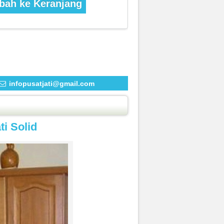
ah ke Keranjang
infopusatjati@gmail.com
ti Solid