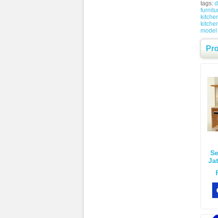
tags:
d
furnitu
kitche
kitche
model 
Pr
Se
Ja