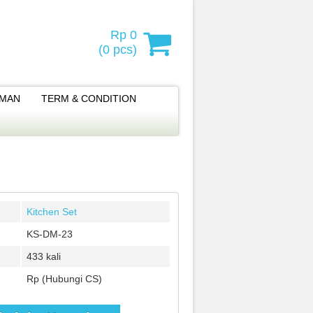
Rp 0
(
0
pcs)
IMAN
TERM & CONDITION
Kitchen Set
KS-DM-23
433 kali
Rp (Hubungi CS)