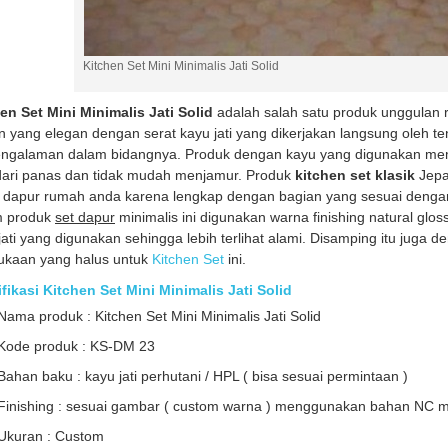
Kitchen Set Mini Minimalis Jati Solid
en Set Mini Minimalis Jati Solid
adalah salah satu produk unggulan 
n yang elegan dengan serat kayu jati yang dikerjakan langsung oleh t
ngalaman dalam bidangnya. Produk dengan kayu yang digunakan memi
dari panas dan tidak mudah menjamur. Produk
kitchen set klasik
Jepa
 dapur rumah anda karena lengkap dengan bagian yang sesuai dengan
m produk
set dapur
minimalis ini digunakan warna finishing natural glo
jati yang digunakan sehingga lebih terlihat alami. Disamping itu juga
ukaan yang halus untuk
Kitchen Set
ini.
fikasi Kitchen Set Mini Minimalis Jati Solid
Nama produk : Kitchen Set Mini Minimalis Jati Solid
Kode produk : KS-DM 23
Bahan baku : kayu jati perhutani / HPL ( bisa sesuai permintaan )
Finishing : sesuai gambar ( custom warna ) menggunakan bahan NC 
Ukuran : Custom