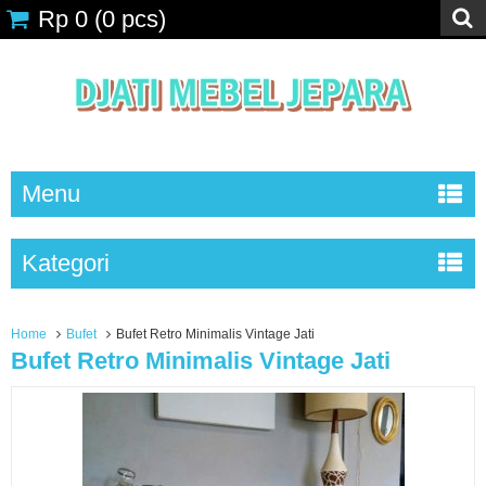
Rp 0
(
0
pcs)
Menu
Kategori
Home
Bufet
Bufet Retro Minimalis Vintage Jati
Bufet Retro Minimalis Vintage Jati