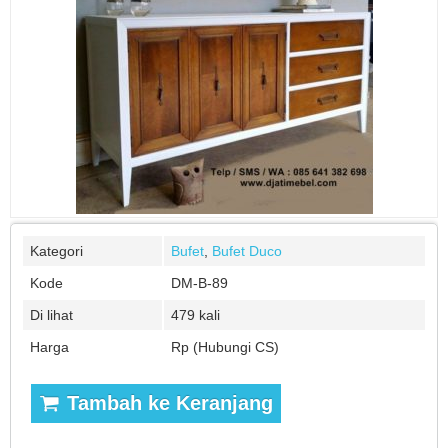
Kategori
Bufet
,
Bufet Duco
Kode
DM-B-89
Di lihat
479 kali
Harga
Rp (Hubungi CS)
Tambah ke Keranjang