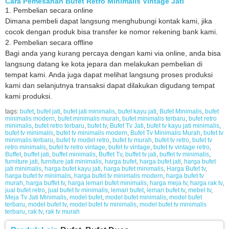
Cara Pemesanan Bufet Retro Minimalis Vintage Jati
1. Pembelian secara online
Dimana pembeli dapat langsung menghubungi kontak kami, jika
cocok dengan produk bisa transfer ke nomor rekening bank kami.
2. Pembelian secara offline
Bagi anda yang kurang percaya dengan kami via online, anda bisa
langsung datang ke kota jepara dan melakukan pembelian di
tempat kami. Anda juga dapat melihat langsung proses produksi
kami dan selanjutnya transaksi dapat dilakukan digudang tempat
kami produksi.
tags:
bufet
,
bufet jati
,
bufet jati minimalis
,
bufet kayu jati
,
Bufet Minimalis
,
bufet
minimalis modern
,
bufet minimalis murah
,
bufet minimalis terbaru
,
bufet retro
minimalis
,
bufet retro terbaru
,
bufet tv
,
Bufet Tv Jati
,
bufet tv kayu jati minimalis
,
bufet tv minimalis
,
bufet tv minimalis modern
,
Bufet Tv Minimalis Murah
,
bufet tv
minimalis terbaru
,
bufet tv model retro
,
bufet tv murah
,
bufet tv retro
,
bufet tv
retro minimalis
,
bufet tv retro vintage
,
bufet tv vintage
,
bufet tv vintage retro
,
Buffet
,
buffet jati
,
buffet minimalis
,
Buffet Tv
,
buffet tv jati
,
buffet tv minimalis
,
furniture jati
,
furniture jati minimalis
,
harga bufet
,
harga bufet jati
,
harga bufet
jati minimalis
,
harga bufet kayu jati
,
harga bufet minimalis
,
Harga Bufet tv
,
harga bufet tv minimalis
,
harga bufet tv minimalis modern
,
harga bufet tv
murah
,
harga buffet tv
,
harga lemari bufet minimalis
,
harga meja tv
,
harga rak tv
,
jual bufet retro
,
jual bufet tv minimalis
,
lemari bufet
,
lemari bufet tv
,
mebel tv
,
Meja Tv Jati Minimalis
,
model bufet
,
model bufet minimalis
,
model bufet
terbaru
,
model bufet tv
,
model bufet tv minimalis
,
model bufet tv minimalis
terbaru
,
rak tv
,
rak tv murah