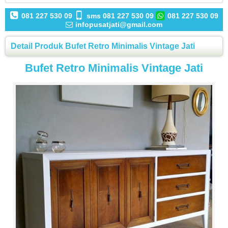
081 227 530 09
sms 081 227 530 09
081 227 530 09
infopusatjati@gmail.com
Detail Produk Bufet Retro Minimalis Vintage Jati
Bufet Retro Minimalis Vintage Jati