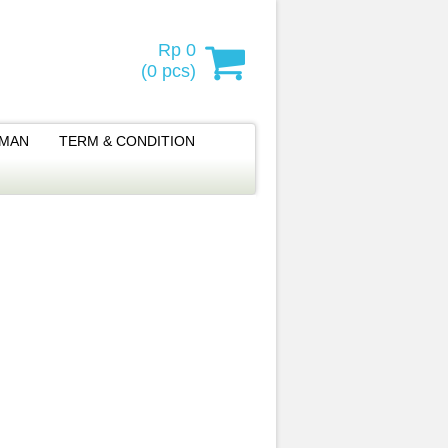
Rp 0
(
0
pcs)
IMAN
TERM & CONDITION