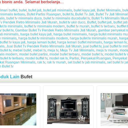
s bisnis anda. Selamat berbelanja…
lmari buffet
,
bufet
,
bufet jati
,
bufet jati minimalis
,
bufet kayu jati
,
Bufet Minimalis
,
buf
minimalis terbaru
,
Bufet Partisi Ruangan
,
bufet tv
,
Bufet Tv Jati
,
Bufet Tv Jati Minimal
lis
,
bufet tv minimalis duco
,
bufet tv minimalis ducobufet tv
,
Bufet Tv Minimalis Mur
Tv Pendek Retro Minimalis Jati Murah
,
bufet tv ukir duco
,
Buffet
,
buffet jati
,
buffet jat
fet tv minimalis
,
buffet tv minimalis modern
,
buffet tv murah
,
buffet tv terbaru
,
bufffet t
 bufet tv
,
Gambar Bufet Tv Pendek Retro Minimalis Jati Murah
,
gambar penyekat 
ati minimalis
,
harga bufet kayu jati
,
harga bufet minimalis
,
harga bufet minimalis mu
tv minimalis
,
harga bufet tv minimalis modern
,
harga bufet tv minimalis murah
,
harga
uffet tv kayu jati
,
harga lemari bufet
,
harga lemari buffet minimalis
,
harga lemari tv
lis
,
Jual Bufet Tv Pendek Retro Minimalis Jati Murah
,
jual buffet tv
,
jual buffet tv mi
bufet tv
,
mebel bufet
,
mebel tv
,
meja tv
,
Meja Tv Jati Minimalis
,
meja tv murah
,
mode
alis modern
,
model bufet partisi
,
model bufet terbaru
,
model bufet tv
,
model bufet tv 
bufet tv terbaru
,
model buffet tv
,
model rak tv
,
Partisi
,
Penyekat Ruangan
,
Penyekat
kat Ruangan Minimalis
,
rak tv
,
rak tv murah
,
set bufet tv jati minimalis
,
set bufet tv jat
 Bufet tv
oduk Lain
Bufet