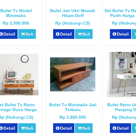
Bufet Tv Model
Bufet Jati Ukir Mewah
Set Bufet Tv R
Minimalis
Hitam Doff
Putih Harga
Rp 2.500.000
Rp (Hubungi CS)
Rp (Hubung
Detail
Beli
Detail
Beli
Detail
et Bufet Tv Retro
Bufet Tv Minimalis Jati
Bufet Retro U
ntage Duco Harga
Terbaru
Panjang 
Murah
Rp (Hubungi CS)
Rp 2.800.000
Rp (Hubung
Detail
Beli
Detail
Beli
Detail