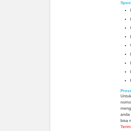
Spesi
Pros
Untu
nomor
meng
anda 
bisa 
Terim