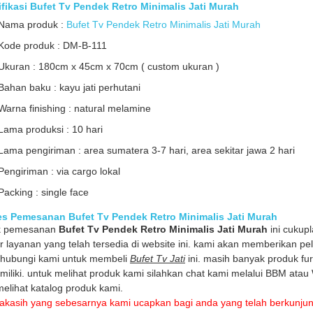
fikasi Bufet Tv Pendek Retro Minimalis Jati Murah
Nama produk :
Bufet Tv Pendek Retro Minimalis Jati Murah
Kode produk : DM-B-111
Ukuran : 180cm x 45cm x 70cm ( custom ukuran )
Bahan baku : kayu jati perhutani
Warna finishing : natural melamine
Lama produksi : 10 hari
Lama pengiriman : area sumatera 3-7 hari, area sekitar jawa 2 hari
Pengiriman : via cargo lokal
Packing : single face
es Pemesanan Bufet Tv Pendek Retro Minimalis Jati Murah
k pemesanan
Bufet Tv Pendek Retro Minimalis Jati Murah
ini cukup
 layanan yang telah tersedia di website ini. kami akan memberikan pe
hubungi kami untuk membeli
Bufet Tv Jati
ini. masih banyak produk fu
miliki. untuk melihat produk kami silahkan chat kami melalui BBM atau
melihat katalog produk kami.
akasih yang sebesarnya kami ucapkan bagi anda yang telah berkunju