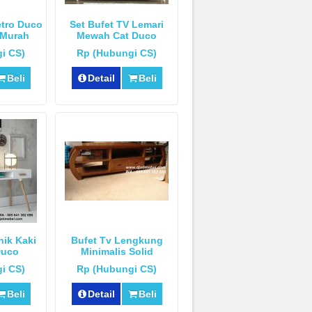
etro Duco
Set Bufet TV Lemari
 Murah
Mewah Cat Duco
i CS)
Rp (Hubungi CS)
Beli
Detail
Beli
nik Kaki
Bufet Tv Lengkung
Duco
Minimalis Solid
i CS)
Rp (Hubungi CS)
Beli
Detail
Beli