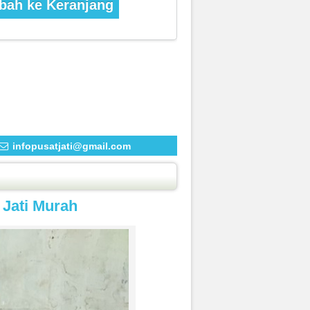
ah ke Keranjang
infopusatjati@gmail.com
 Jati Murah