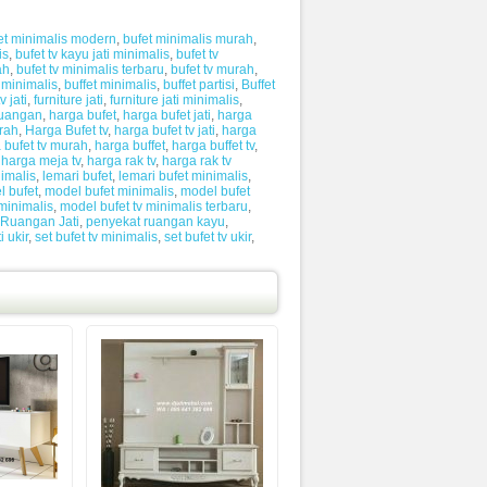
et minimalis modern
,
bufet minimalis murah
,
is
,
bufet tv kayu jati minimalis
,
bufet tv
ah
,
bufet tv minimalis terbaru
,
bufet tv murah
,
i minimalis
,
buffet minimalis
,
buffet partisi
,
Buffet
v jati
,
furniture jati
,
furniture jati minimalis
,
ruangan
,
harga bufet
,
harga bufet jati
,
harga
rah
,
Harga Bufet tv
,
harga bufet tv jati
,
harga
 bufet tv murah
,
harga buffet
,
harga buffet tv
,
,
harga meja tv
,
harga rak tv
,
harga rak tv
nimalis
,
lemari bufet
,
lemari bufet minimalis
,
l bufet
,
model bufet minimalis
,
model bufet
minimalis
,
model bufet tv minimalis terbaru
,
 Ruangan Jati
,
penyekat ruangan kayu
,
i ukir
,
set bufet tv minimalis
,
set bufet tv ukir
,