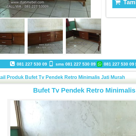
Tamb
081 227 530 09
sms 081 227 530 09
081 227 530 09
ail Produk Bufet Tv Pendek Retro Minimalis Jati Murah
Bufet Tv Pendek Retro Minimalis