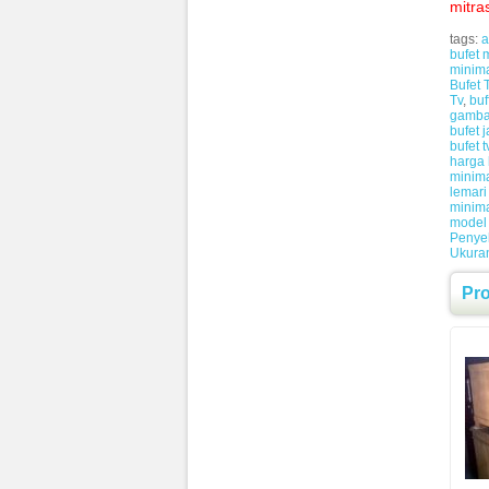
mitra
tags:
a
bufet 
minima
Bufet 
Tv
,
buf
gambar
bufet j
bufet 
harga b
minima
lemari 
minim
model 
Penye
Ukuran
Pr