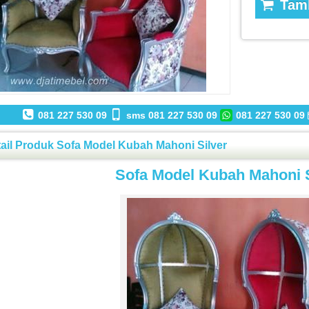
Tamb
081 227 530 09
sms 081 227 530 09
081 227 530 09
ail Produk Sofa Model Kubah Mahoni Silver
Sofa Model Kubah Mahoni S