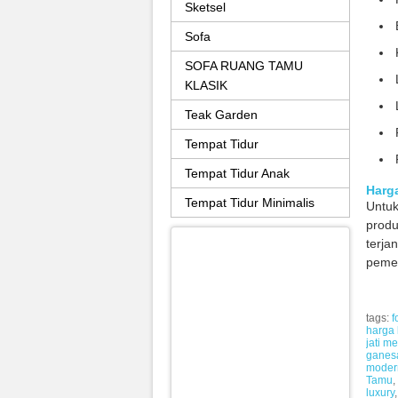
Sketsel
Sofa
SOFA RUANG TAMU
KLASIK
Teak Garden
Tempat Tidur
Tempat Tidur Anak
Harg
Tempat Tidur Minimalis
Untu
produ
terja
peme
tags:
f
harga 
jati m
ganes
moder
Tamu
,
luxury