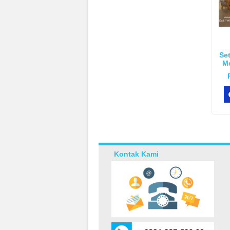
Se
M
Kontak Kami