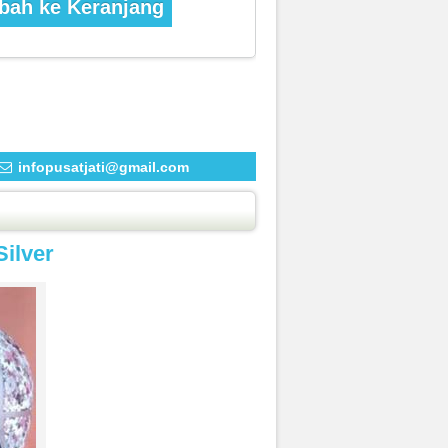
ah ke Keranjang
infopusatjati@gmail.com
ilver