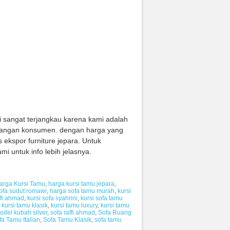
i sangat terjangkau karena kami adalah
e tangan konsumen. dengan harga yang
s ekspor furniture jepara. Untuk
i untuk info lebih jelasnya.
arga Kursi Tamu
,
harga kursi tamu jepara
,
ofa sudut romawi
,
harga sofa tamu murah
,
kursi
ffi ahmad
,
kursi sofa syahrini
,
kursi sofa tamu
,
kursi tamu klasik
,
kursi tamu luxury
,
kursi tamu
odel kubah silver
,
sofa raffi ahmad
,
Sofa Ruang
fa Tamu Italian
,
Sofa Tamu Klasik
,
sofa tamu