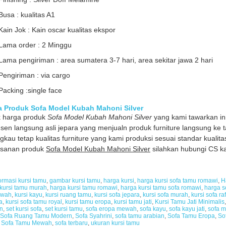
Busa : kualitas A1
Kain Jok : Kain oscar kualitas ekspor
Lama order : 2 Minggu
Lama pengiriman : area sumatera 3-7 hari, area sekitar jawa 2 hari
Pengiriman : via cargo
Packing :single face
a Produk Sofa Model Kubah Mahoni Silver
k harga produk
Sofa Model Kubah Mahoni Silver
yang kami tawarkan in
sen langsung asli jepara yang menjualn produk furniture langsung k
ngkau tetap kualitas furniture yang kami produksi sesuai standar kualita
sanan produk
Sofa Model Kubah Mahoni Silver
silahkan hubungi CS kam
ormasi kursi tamu
,
gambar kursi tamu
,
harga kursi
,
harga kursi sofa tamu romawi
,
H
kursi tamu murah
,
harga kursi tamu romawi
,
harga kursi tamu sofa romawi
,
harga s
ewah
,
kursi kayu
,
kursi ruang tamu
,
kursi sofa jepara
,
kursi sofa murah
,
kursi sofa ra
a
,
kursi sofa tamu royal
,
kursi tamu eropa
,
kursi tamu jati
,
Kursi Tamu Jati Minimalis
n
,
set kursi sofa
,
set kursi tamu
,
sofa eropa mewah
,
sofa kayu
,
sofa kayu jati
,
sofa m
Sofa Ruang Tamu Modern
,
Sofa Syahrini
,
sofa tamu arabian
,
Sofa Tamu Eropa
,
So
,
Sofa Tamu Mewah
,
sofa terbaru
,
ukuran kursi tamu