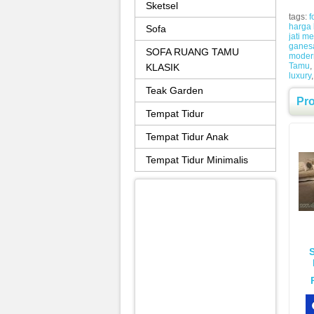
Sketsel
tags:
f
harga 
Sofa
jati m
ganes
SOFA RUANG TAMU
moder
Tamu
,
KLASIK
luxury
Teak Garden
Pr
Tempat Tidur
Tempat Tidur Anak
Tempat Tidur Minimalis
S