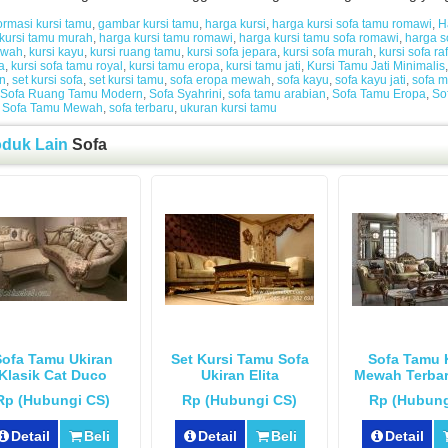
ormasi kursi tamu
,
gambar kursi tamu
,
harga kursi
,
harga kursi sofa tamu romawi
,
H
kursi tamu murah
,
harga kursi tamu romawi
,
harga kursi tamu sofa romawi
,
harga s
ewah
,
kursi kayu
,
kursi ruang tamu
,
kursi sofa jepara
,
kursi sofa murah
,
kursi sofa ra
a
,
kursi sofa tamu royal
,
kursi tamu eropa
,
kursi tamu jati
,
Kursi Tamu Jati Minimalis
n
,
set kursi sofa
,
set kursi tamu
,
sofa eropa mewah
,
sofa kayu
,
sofa kayu jati
,
sofa m
Sofa Ruang Tamu Modern
,
Sofa Syahrini
,
sofa tamu arabian
,
Sofa Tamu Eropa
,
So
,
Sofa Tamu Mewah
,
sofa terbaru
,
ukuran kursi tamu
oduk Lain
Sofa
ofa Tamu Ukiran
Set Kursi Tamu Sofa
Sofa Tamu 
Klasik Cat Duco
Ukiran Elita
Mewah Terba
Rp (Hubungi CS)
Rp (Hubungi CS)
Rp (Hubung
Detail
Beli
Detail
Beli
Detail