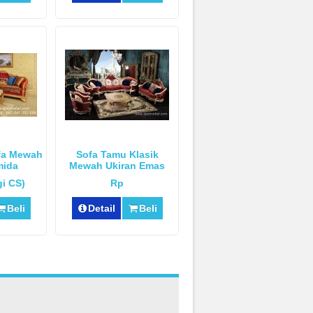
fa Mewah
Sofa Tamu Klasik
mida
Mewah Ukiran Emas
Luxury
i CS)
Rp
Beli
Detail
Beli