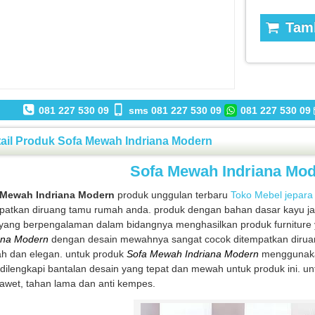
Tamb
081 227 530 09
sms 081 227 530 09
081 227 530 09
ail Produk Sofa Mewah Indriana Modern
Sofa Mewah Indriana Mo
 Mewah Indriana Modern
produk unggulan terbaru
Toko Mebel jepara
patkan diruang tamu rumah anda. produk dengan bahan dasar kayu jati
yang berpengalaman dalam bidangnya menghasilkan produk furniture 
ana Modern
dengan desain mewahnya sangat cocok ditempatkan dir
 dan elegan. untuk produk
Sofa Mewah Indriana Modern
menggunakan
 dilengkapi bantalan desain yang tepat dan mewah untuk produk ini.
awet, tahan lama dan anti kempes.