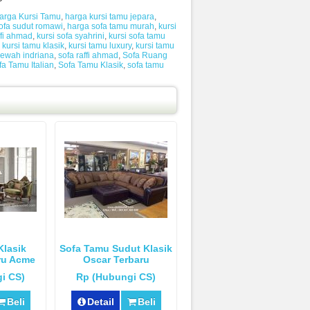
arga Kursi Tamu
,
harga kursi tamu jepara
,
ofa sudut romawi
,
harga sofa tamu murah
,
kursi
ffi ahmad
,
kursi sofa syahrini
,
kursi sofa tamu
,
kursi tamu klasik
,
kursi tamu luxury
,
kursi tamu
ewah indriana
,
sofa raffi ahmad
,
Sofa Ruang
fa Tamu Italian
,
Sofa Tamu Klasik
,
sofa tamu
Klasik
Sofa Tamu Sudut Klasik
ru Acme
Oscar Terbaru
i CS)
Rp (Hubungi CS)
Beli
Detail
Beli