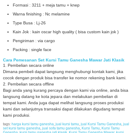
Formasi : 3211 + meja tamu + knep
Warna finishing : Nc melamine
Type Busa : Lj-26
Kain Jok : kain oscar high quality ( bisa custom kain jok )
Pengiriman : via cargo
Packing : single face
Cara Pemesanan Set Kursi Tamu Ganesha Mawar Jati Klasik
1. Pembelian secara online
Dimana pembeli dapat langsung menghubungi kontak kami, jika
cocok dengan produk bisa transfer ke nomor rekening bank kami.
2. Pembelian secara offline
Bagi anda yang kurang percaya dengan kami via online, anda bisa
langsung datang ke kota jepara dan melakukan pembelian di
tempat kami. Anda juga dapat melihat langsung proses produksi
kami dan selanjutnya transaksi dapat dilakukan digudang tempat
kami produksi.
tags:
harga kursi tamu ganesha
,
jual kursi tamu
,
jual Kursi Tamu Ganesha
,
jual
set kursi tamu ganesha
,
jual sofa tamu ganesha
,
Kursi Tamu
,
Kursi Tamu
Ganesha
,
kursi tamu ganesha jati klasik
,
Kursi Tamu Ganesha Mawar
,
kursi