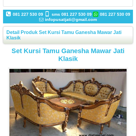
081 227 530 09
sms 081 227 530 09
081 227 530 09
infopusatjati@gmail.com
Detail Produk Set Kursi Tamu Ganesha Mawar Jati
Klasik
Set Kursi Tamu Ganesha Mawar Jati
Klasik