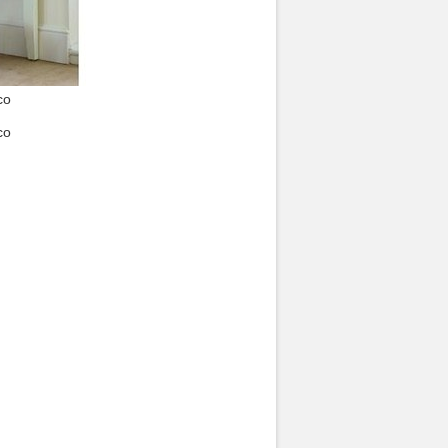
co
co