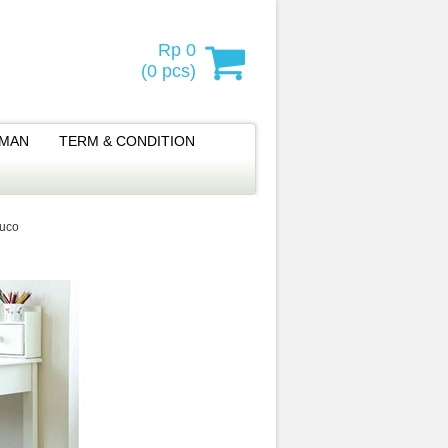
Rp 0
(
0
pcs)
IMAN
TERM & CONDITION
Duco