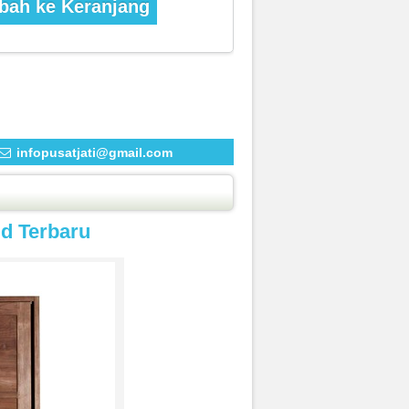
ah ke Keranjang
infopusatjati@gmail.com
id Terbaru