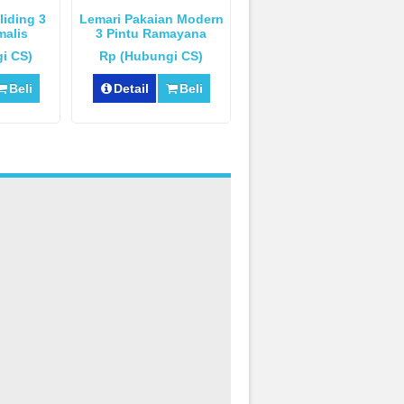
liding 3
Lemari Pakaian Modern
malis
3 Pintu Ramayana
i CS)
Rp (Hubungi CS)
Beli
Detail
Beli