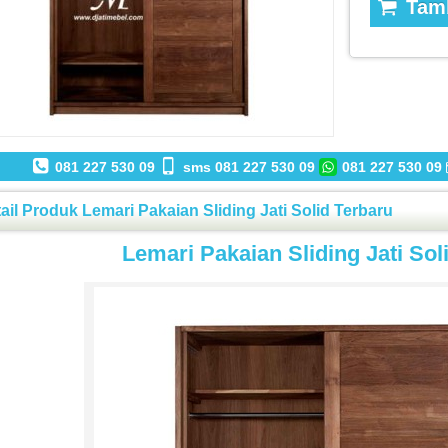
Tamb
081 227 530 09
sms 081 227 530 09
081 227 530 09
ail Produk Lemari Pakaian Sliding Jati Solid Terbaru
Lemari Pakaian Sliding Jati Sol