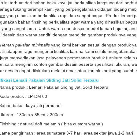
 ini terbuat dari bahan baku kayu jati berkualitas langsung dari perhu
tenaga tukang terampil kami yang berpengalaman didalam bidang meb
ure
yang dihasilkan berkualitas rapi dan sangat bagus. Produk lemari 
unakan bahan finsihing berkualitas agar warna yang dihasilkan bag
 yang sangat lama. Untuk warna dan desain model lemari baju ini, a
i desain dan warna sendiri dengan mengirim gambar produk nya yang
a
lemari pakaian minimalis
yang kami berikan sesuai dengan produk ya
tir ataupun ragu mengenai kualitas karena kami selalu mengutamakan
juga menyediakan jasa pelayanan pemesanan produk furniture selain d
n cara mengirim contoh gambar desain beserta spesifikasi ukuran, war
r desain dapat dilakukan melalui email atau kontak kami yang sudah a
fikasi Lemari Pakaian Sliding Jati Solid Terbaru
Nama produk : Lemari Pakaian Sliding Jati Solid Terbaru
Kode produk : LP-DM 60
Bahan baku : kayu jati perhutani
Ukuran : 130cm x 55cm x 200cm
Finishing : natural doff melamin ( bisa custom warna )
Lama pengiriman : area sumatera 3-7 hari, area sekitar jawa 1-2 hari