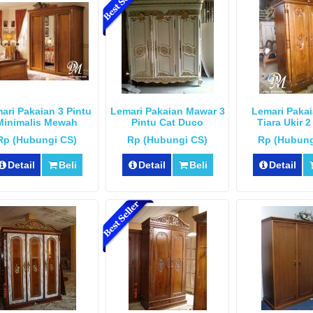
ari Pakaian 3 Pintu
Lemari Pakaian Mawar 3
Lemari Pakai
Minimalis Mewah
Pintu Cat Duco
Tiara Ukir 2
Rp (Hubungi CS)
Rp (Hubungi CS)
Rp (Hubung
Detail
Beli
Detail
Beli
Detail