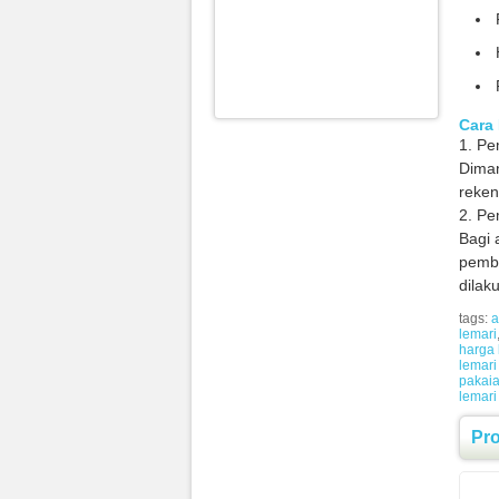
Cara 
1. Pe
Diman
reken
2. Pe
Bagi 
pembe
dilak
tags:
a
lemari
harga 
lemari
pakai
lemari
Pr