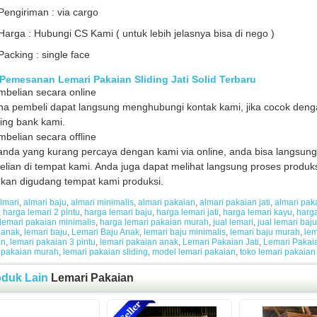
Pengiriman : via cargo
Harga : Hubungi CS Kami ( untuk lebih jelasnya bisa di nego )
Packing : single face
Pemesanan Lemari Pakaian Sliding Jati Solid Terbaru
mbelian secara online
a pembeli dapat langsung menghubungi kontak kami, jika cocok denga
ing bank kami.
mbelian secara offline
anda yang kurang percaya dengan kami via online, anda bisa langsun
lian di tempat kami. Anda juga dapat melihat langsung proses produks
ukan digudang tempat kami produksi.
lmari
,
almari baju
,
almari minimalis
,
almari pakaian
,
almari pakaian jati
,
almari pak
,
harga lemari 2 pintu
,
harga lemari baju
,
harga lemari jati
,
harga lemari kayu
,
harga
lemari pakaian minimalis
,
harga lemari pakaian murah
,
jual lemari
,
jual lemari baju
 anak
,
lemari baju
,
Lemari Baju Anak
,
lemari baju minimalis
,
lemari baju murah
,
lem
an
,
lemari pakaian 3 pintu
,
lemari pakaian anak
,
Lemari Pakaian Jati
,
Lemari Pakai
 pakaian murah
,
lemari pakaian sliding
,
model lemari pakaian
,
toko lemari pakaian
oduk Lain
Lemari Pakaian