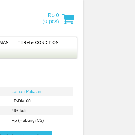
Rp 0
(
0
pcs)
IMAN
TERM & CONDITION
Lemari Pakaian
LP-DM 60
496 kali
Rp (Hubungi CS)