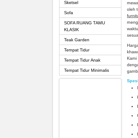
Sketsel
mewah
oleh 
Sofa
furnit
mengg
SOFA RUANG TAMU
waktu
KLASIK
sesua
Teak Garden
Harg
Tempat Tidur
khawa
Kami 
Tempat Tidur Anak
denga
Tempat Tidur Minimalis
gamba
Spesi