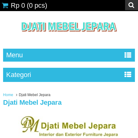
Rp 0
(
0
pcs)
Menu
Kategori
Home
Djati Mebel Jepara
Djati Mebel Jepara