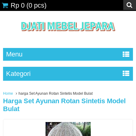
Rp 0
(
0
pcs)
Menu
Kategori
Home
harga Set Ayunan Rotan Sintetis Model Bulat
Harga Set Ayunan Rotan Sintetis Model
Bulat