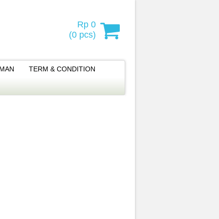
Rp 0
(
0
pcs)
IMAN
TERM & CONDITION