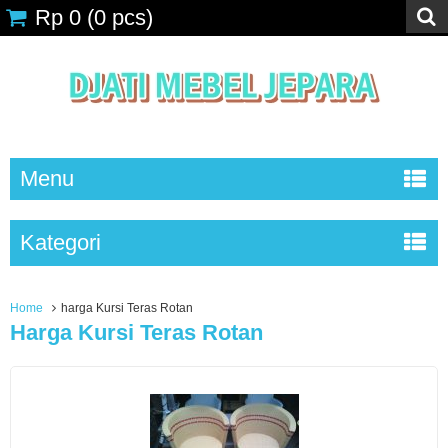
Rp 0
(
0
pcs)
Menu
Kategori
Home
harga Kursi Teras Rotan
Harga Kursi Teras Rotan