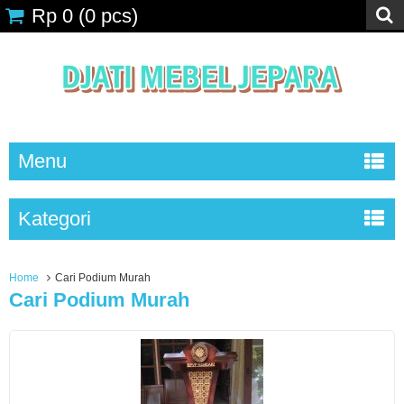
Rp 0
(
0
pcs)
Menu
Kategori
Home
Cari Podium Murah
Cari Podium Murah