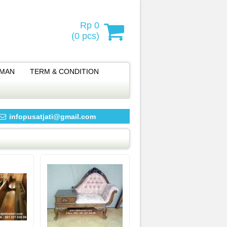
Rp 0
(
0
pcs)
IMAN
TERM & CONDITION
infopusatjati@gmail.com