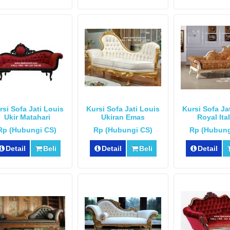
rsi Sofa Jati Louis
Kursi Sofa Jati Louis
Kursi Sofa Ja
Ukir Matahari
Ukiran Emas
Royal Ita
Rp (Hubungi CS)
Rp (Hubungi CS)
Rp (Hubung
Detail
Beli
Detail
Beli
Detail