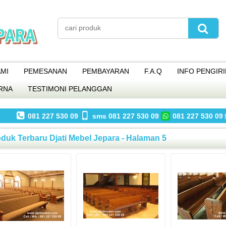
MI
PEMESANAN
PEMBAYARAN
F.A.Q
INFO PENGIR
RNA
TESTIMONI PELANGGAN
081 227 530 09
sms 081 227 530 09
081 227 530 09
duk Terbaru Djati Mebel Jepara - Halaman 5