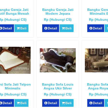
angku Gereja Jati
Bangku Gereja Jati
Bangku Gere
otif Bunga Mewah
Modern Jepara
Minimalis 
Rp (Hubungi CS)
Rp (Hubungi CS)
Rp (Hubung
Detail
Beli
Detail
Beli
Detail
si Sofa Jati Telpon
Bangku Sofa Louis
Bangku Sofa
Minimalis
Angsa Ukir Silver
Angsa Royal 
Mewa
Rp (Hubungi CS)
Rp (Hubungi CS)
Rp (Hubung
Detail
Beli
Detail
Beli
Detail