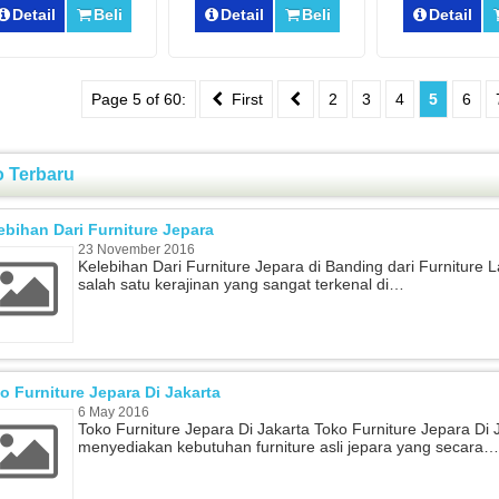
Detail
Beli
Detail
Beli
Detail
Page 5 of 60:
First
2
3
4
5
6
o Terbaru
ebihan Dari Furniture Jepara
23 November 2016
Kelebihan Dari Furniture Jepara di Banding dari Furniture L
salah satu kerajinan yang sangat terkenal di…
o Furniture Jepara Di Jakarta
6 May 2016
Toko Furniture Jepara Di Jakarta Toko Furniture Jepara Di 
menyediakan kebutuhan furniture asli jepara yang secara…