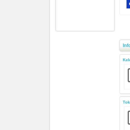
Inf
Kel
Tok