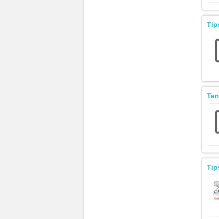
Tip
Ten
Tip