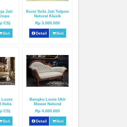
ja Jati
Kursi Sofa Jati Telpon
Eropa
Natural Klasik
i CS)
Rp 3.000.000
Beli
Detail
Beli
 Louis
Bangku Louis Ukir
Italia
Mawar Natural
h
i CS)
Rp 4.000.000
Beli
Detail
Beli