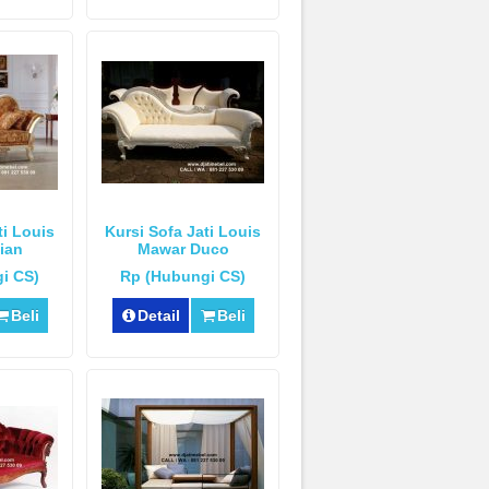
ti Louis
Kursi Sofa Jati Louis
lian
Mawar Duco
i CS)
Rp (Hubungi CS)
Beli
Detail
Beli