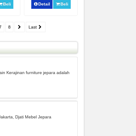
Beli
Detail
Beli
7
8
Last
ain Kerajinan furniture jepara adalah
Jakarta, Djati Mebel Jepara