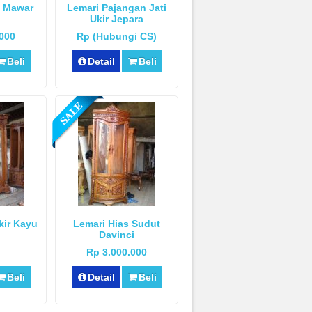
t Mawar
Lemari Pajangan Jati
n
Ukir Jepara
.000
Rp (Hubungi CS)
Beli
Detail
Beli
kir Kayu
Lemari Hias Sudut
Davinci
Rp 3.000.000
Beli
Detail
Beli