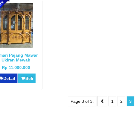
mari Pajang Mawar
Ukiran Mewah
Rp 11.000.000
Detail
Beli
Page 3 of 3:
1
2
3