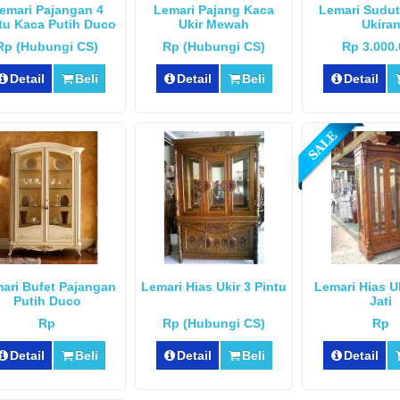
emari Pajangan 4
Lemari Pajang Kaca
Lemari Sudu
tu Kaca Putih Duco
Ukir Mewah
Ukira
Rp (Hubungi CS)
Rp (Hubungi CS)
Rp 3.000
Detail
Beli
Detail
Beli
Detail
ari Bufet Pajangan
Lemari Hias Ukir 3 Pintu
Lemari Hias U
Putih Duco
Jati
Rp
Rp (Hubungi CS)
Rp
Detail
Beli
Detail
Beli
Detail