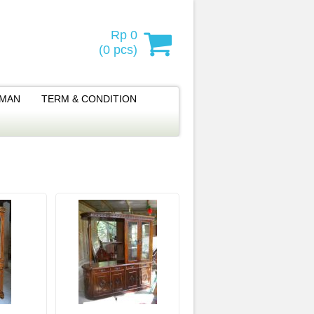
Rp 0
(
0
pcs)
IMAN
TERM & CONDITION