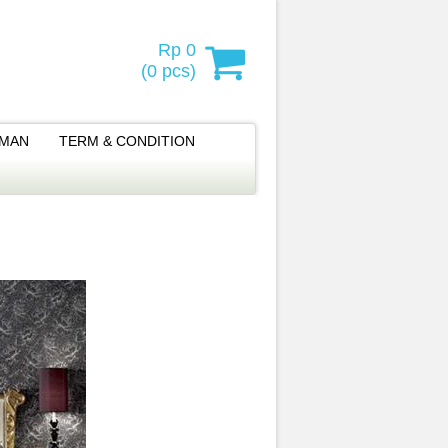
Rp 0
(
0
pcs)
IMAN
TERM & CONDITION