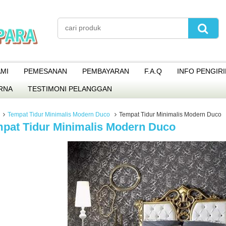
MI
PEMESANAN
PEMBAYARAN
F.A.Q
INFO PENGIR
RNA
TESTIMONI PELANGGAN
Tempat Tidur Minimalis Modern Duco
Tempat Tidur Minimalis Modern Duco
pat Tidur Minimalis Modern Duco