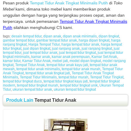
Pesan produk
Tempat Tidur Anak Tingkat Minimalis Putih
di
Toko
Mebel
kami, dimana toko mebel kami memberikan produk
unggulan dengan harga yang terjangkau proses cepat, aman dan
terpercaya. untuk pemesanan
Tempat Tidur Anak Tingkat Minimalis
Putih
silahkan menghubungi CS kami.
tags:
desain tempat tidur
,
dipan anak
,
dipan anak minimalis
,
dipan tingkat
,
gambar tempat tidur
,
gambar tempat tidur anak
,
harga dipan tingkat
,
harga
ranjang tingkat
,
Harga Tempat Tidur
,
harga tempat tidur anak
,
harga tempat
tidur tingkat
,
jual dipan tingkat
,
jual ranjang anak
,
jual ranjang tingkat
,
jual
tempat tidur
,
jual tempat tidur anak
,
jual tempat tidur tingkat
,
jual tempat tidur
tingkat minimalis
,
kamar anak
,
kamar anak perempuan
,
Kamar Set Anak
,
kamar tidur
,
Kamar Tidur Anak
,
mebel jati
,
model dipan tingkat
,
model ranjang
tingkat
,
Tempat Tidur Anak
,
tempat tidur anak kayu jati
,
tempat tidur anak
mewah
,
tempat tidur anak minimalis
,
tempat tidur anak murah
,
Tempat Tidur
Anak Tingkat
,
tempat tidur anak tingkat jati
,
Tempat Tidur Anak Tingkat
Minimalis
,
Tempat Tidur Minimalis
,
tempat tidur murah
,
Tempat Tidur Tingkat
,
tempat tidur tingkat duco
,
tempat tidur tingkat kayu jati
,
tempat tidur tingkat
modern
,
tempat tidur tingkat murah
,
tempat tidur tingkat unik
,
Ukuran Tempat
Tidur
,
ukuran tempat tidur anak
,
ukuran tempat tidur tingkat
Produk Lain
Tempat Tidur Anak