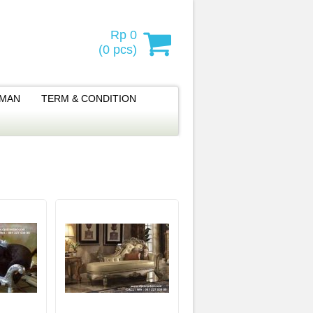
Rp 0
(
0
pcs)
IMAN
TERM & CONDITION