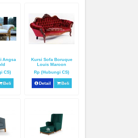
ti Angsa
Kursi Sofa Boruque
old
Louis Maroon
i CS)
Rp (Hubungi CS)
Beli
Detail
Beli