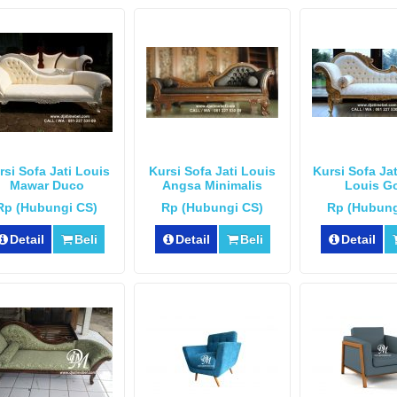
rsi Sofa Jati Louis
Kursi Sofa Jati Louis
Kursi Sofa Ja
Mawar Duco
Angsa Minimalis
Louis G
Rp (Hubungi CS)
Rp (Hubungi CS)
Rp (Hubung
Detail
Beli
Detail
Beli
Detail