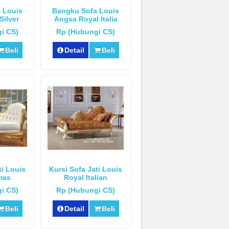
 Louis
Bangku Sofa Louis
Silver
Angsa Royal Italia
Mewah
i CS)
Rp (Hubungi CS)
Beli
Detail
Beli
ti Louis
Kursi Sofa Jati Louis
mas
Royal Italian
i CS)
Rp (Hubungi CS)
Beli
Detail
Beli