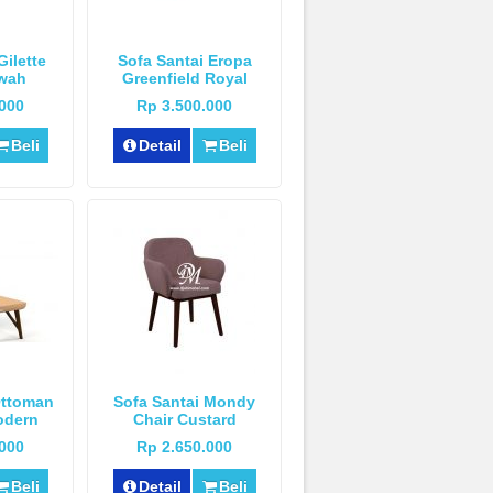
Gilette
Sofa Santai Eropa
wah
Greenfield Royal
Mewah
.000
Rp 3.500.000
Beli
Detail
Beli
Ottoman
Sofa Santai Mondy
odern
Chair Custard
.000
Rp 2.650.000
Beli
Detail
Beli