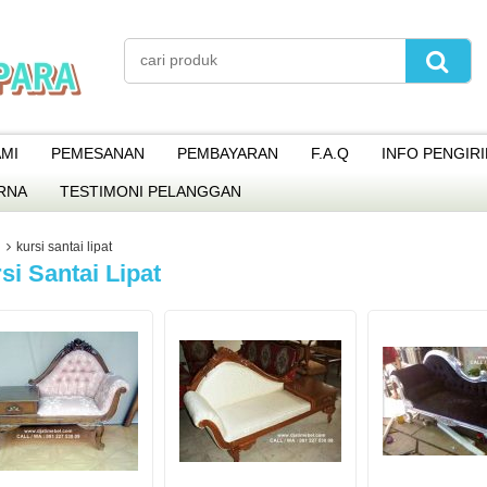
MI
PEMESANAN
PEMBAYARAN
F.A.Q
INFO PENGIR
RNA
TESTIMONI PELANGGAN
kursi santai lipat
si Santai Lipat