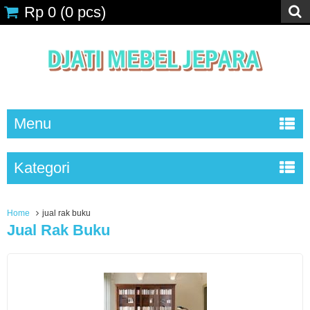
Rp 0
(
0
pcs)
Menu
Kategori
Home
jual rak buku
Jual Rak Buku