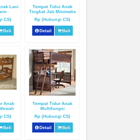
Anak Laci
Tempat Tidur Anak
ern
Tingkat Jati Minimalis
Modern
i CS)
Rp (Hubungi CS)
Beli
Detail
Beli
ur Anak
Tempat Tidur Anak
i Mewah
Multifungsi
i CS)
Rp (Hubungi CS)
Beli
Detail
Beli