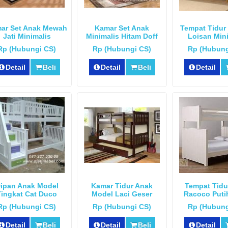
ar Set Anak Mewah
Kamar Set Anak
Tempat Tidur
Jati Minimalis
Minimalis Hitam Doff
Loisan Min
Rp (Hubungi CS)
Rp (Hubungi CS)
Rp (Hubung
Detail
Beli
Detail
Beli
Detail
ipan Anak Model
Kamar Tidur Anak
Tempat Tidu
Tingkat Cat Duco
Model Laci Geser
Racoco Puti
Rp (Hubungi CS)
Rp (Hubungi CS)
Rp (Hubung
Detail
Beli
Detail
Beli
Detail