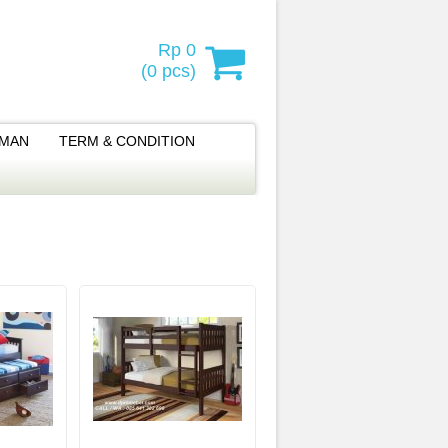
Rp 0
(
0
pcs)
IMAN
TERM & CONDITION