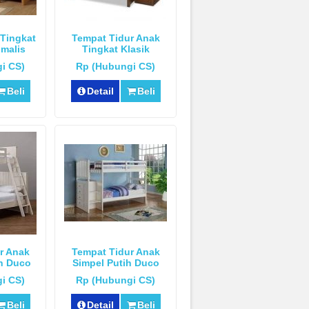
 Tingkat
Tempat Tidur Anak
imalis
Tingkat Klasik
i CS)
Rp (Hubungi CS)
Beli
Detail
Beli
r Anak
Tempat Tidur Anak
h Duco
Simpel Putih Duco
i CS)
Rp (Hubungi CS)
Beli
Detail
Beli