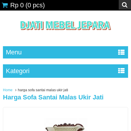
Rp 0
(
0
pcs)
Menu
Kategori
Home
harga sofa santai malas ukir jati
Harga Sofa Santai Malas Ukir Jati