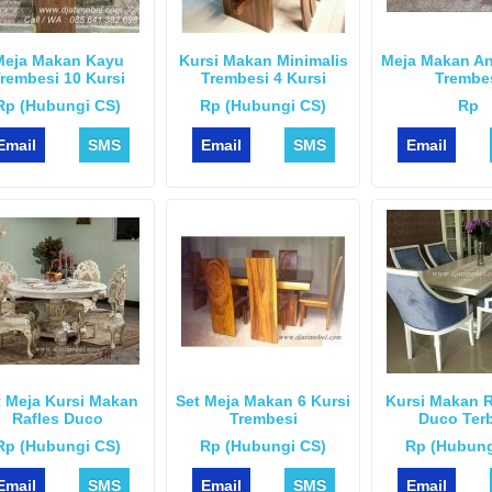
Meja Makan Kayu
Kursi Makan Minimalis
Meja Makan An
rembesi 10 Kursi
Trembesi 4 Kursi
Trembe
Rp (Hubungi CS)
Rp (Hubungi CS)
Rp
Email
SMS
Email
SMS
Email
t Meja Kursi Makan
Set Meja Makan 6 Kursi
Kursi Makan 
Rafles Duco
Trembesi
Duco Ter
Rp (Hubungi CS)
Rp (Hubungi CS)
Rp (Hubung
Email
SMS
Email
SMS
Email