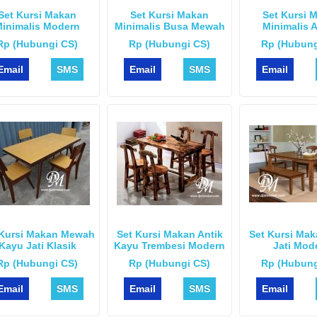
Set Kursi Makan
Set Kursi Makan
Set Kursi 
inimalis Modern
Minimalis Busa Mewah
Minimalis 
Klasik
Rp (Hubungi CS)
Rp (Hubungi CS)
Rp (Hubung
Email
SMS
Email
SMS
Email
 Kursi Makan Mewah
Set Kursi Makan Antik
Set Kursi Mak
Kayu Jati Klasik
Kayu Trembesi Modern
Jati Mod
Rp (Hubungi CS)
Rp (Hubungi CS)
Rp (Hubung
Email
SMS
Email
SMS
Email