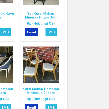
tik Kayu
Set Kursi Makan
si
Minerva Hitam Doff
Rp (Hubungi CS)
SMS
Email
SMS
Restoran
Kursi Makan Restoran
baru
Minimalis Jepara
i CS)
Rp (Hubungi CS)
SMS
Email
SMS