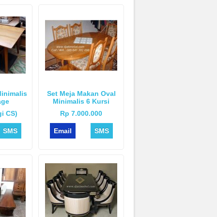
inimalis
Set Meja Makan Oval
age
Minimalis 6 Kursi
i CS)
Rp 7.000.000
SMS
Email
SMS