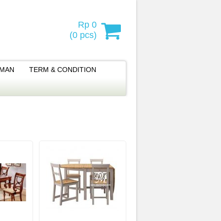
Rp 0
(
0
pcs)
IMAN
TERM & CONDITION