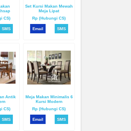
Makan
Set Kursi Makan Mewah
Ahsap
Meja Lipat
i CS)
Rp (Hubungi CS)
SMS
Email
SMS
an Antik
Meja Makan Minimalis 6
ern
Kursi Modern
i CS)
Rp (Hubungi CS)
SMS
Email
SMS