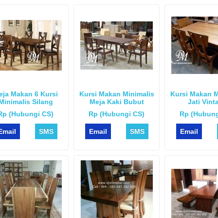
eja Makan 6 Kursi
Kursi Makan Minimalis
Kursi Makan M
Minimalis Silang
Meja Kaki Bubut
Jati Vint
Rp (Hubungi CS)
Rp (Hubungi CS)
Rp (Hubung
Email
SMS
Email
SMS
Email