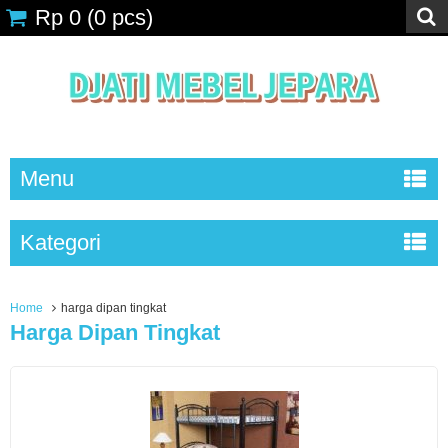
Rp 0
(
0
pcs)
Menu
Kategori
Home
harga dipan tingkat
Harga Dipan Tingkat