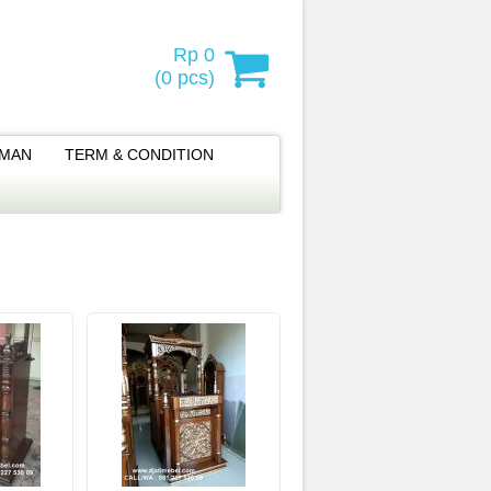
Rp 0
(
0
pcs)
IMAN
TERM & CONDITION