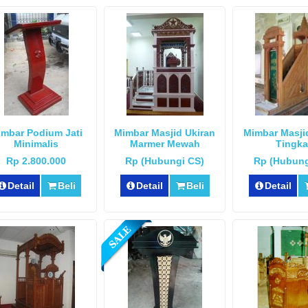
mbar Podium Jati
Mimbar Masjid Ukiran
Mimbar Masji
Minimalis
Marmer Mewah
Tingka
Rp 2.800.000
Rp (Hubungi CS)
Rp (Hubung
Detail
Beli
Detail
Beli
Detail