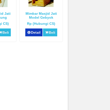
d Jati
Mimbar Masjid Jati
kung
Model Gebyok
i CS)
Rp (Hubungi CS)
Beli
Detail
Beli