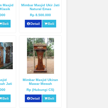
m Masjid
Mimbar Masjid Ukir Jati
 Klasik
Natural Emas
.000
Rp 8.500.000
Beli
Detail
Beli
sjid
Mimbar Masjid Ukiran
ah Jati
Mawar Mewah
.000
Rp (Hubungi CS)
Beli
Detail
Beli