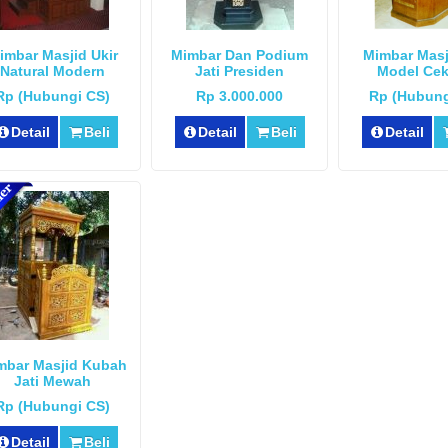
imbar Masjid Ukir
Mimbar Dan Podium
Mimbar Masji
Natural Modern
Jati Presiden
Model Ce
Rp (Hubungi CS)
Rp 3.000.000
Rp (Hubung
Detail
Beli
Detail
Beli
Detail
mbar Masjid Kubah
Jati Mewah
Rp (Hubungi CS)
Detail
Beli