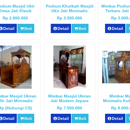
odium Masjid Ukir
Podium Khutbah Masjid
Mimbar Podiu
Emas Jati Klasik
Ukir Jati Minimalis
Terbaru Jati
Rp 2.800.000
Rp 3.500.000
Rp 3.000
Detail
Beli
Detail
Beli
Detail
mbar Masjid Ukiran
Mimbar Masjid Ukiran
Mimbar Ma
lir Jati Minimalis
Jati Modern Jepara
Minimalis Kub
Rp (Hubungi CS)
Rp 7.500.000
Rp 9.000
Detail
Beli
Detail
Beli
Detail