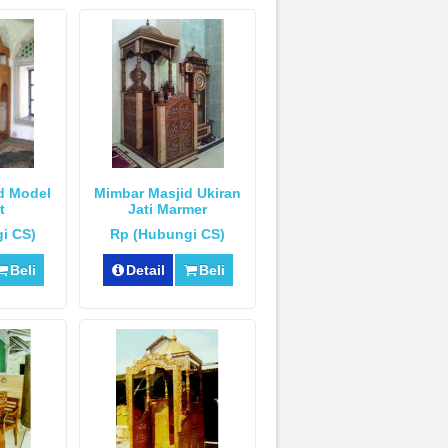
d Model
Mimbar Masjid Ukiran
t
Jati Marmer
i CS)
Rp (Hubungi CS)
Beli
Detail
Beli