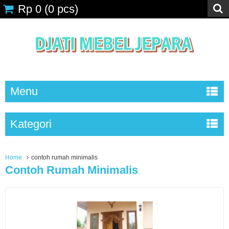
Rp 0
(
0
pcs)
Menu
Kategori
Home
contoh rumah minimalis
Contoh Rumah Minimalis