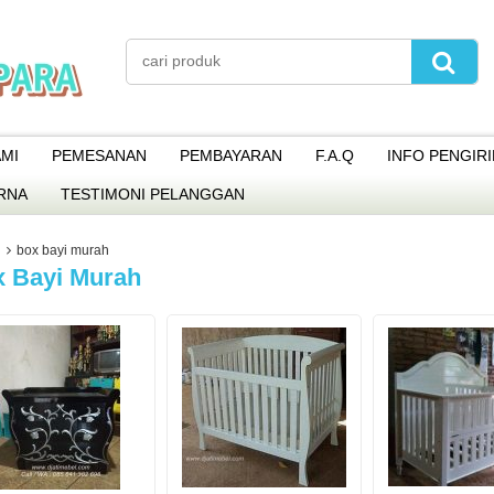
MI
PEMESANAN
PEMBAYARAN
F.A.Q
INFO PENGIR
RNA
TESTIMONI PELANGGAN
box bayi murah
 Bayi Murah