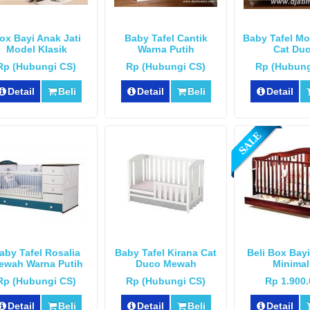
ox Bayi Anak Jati
Baby Tafel Cantik
Baby Tafel Mo
Model Klasik
Warna Putih
Cat Du
Rp (Hubungi CS)
Rp (Hubungi CS)
Rp (Hubung
Detail
Beli
Detail
Beli
Detail
aby Tafel Rosalia
Baby Tafel Kirana Cat
Beli Box Bay
ewah Warna Putih
Duco Mewah
Minimal
Rp (Hubungi CS)
Rp (Hubungi CS)
Rp 1.900
Detail
Beli
Detail
Beli
Detail