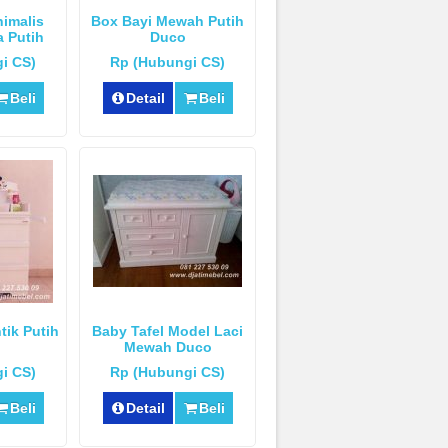
nimalis
Box Bayi Mewah Putih
a Putih
Duco
i CS)
Rp (Hubungi CS)
Beli
Detail
Beli
tik Putih
Baby Tafel Model Laci
Mewah Duco
i CS)
Rp (Hubungi CS)
Beli
Detail
Beli