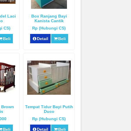
del Laci
Box Ranjang Bayi
co
Kanista Cantik
i CS)
Rp (Hubungi CS)
Beli
Detail
Beli
i Brown
Tempat Tidur Bayi Putih
is
Duco
.000
Rp (Hubungi CS)
Beli
Detail
Beli