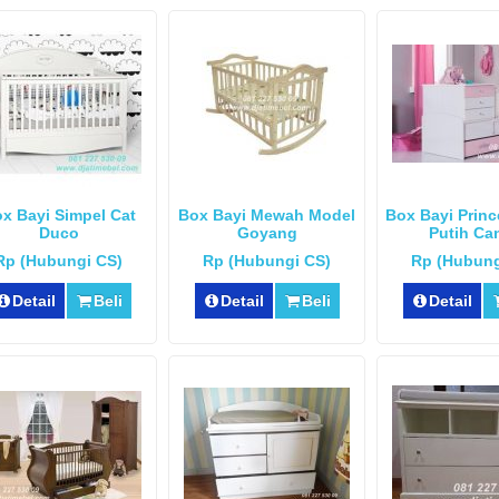
x Bayi Simpel Cat
Box Bayi Mewah Model
Box Bayi Prin
Duco
Goyang
Putih Can
Rp (Hubungi CS)
Rp (Hubungi CS)
Rp (Hubung
Detail
Beli
Detail
Beli
Detail