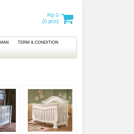
Rp 0
(
0
pcs)
IMAN
TERM & CONDITION