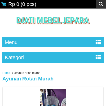
Rp 0
(
0
pcs)
Menu
Kategori
Home
ayunan rotan murah
Ayunan Rotan Murah