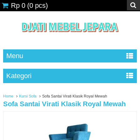
Rp 0
(
0
pcs)
Menu
Kategori
Home
Kursi Sofa
Sofa Santai Virati Klasik Royal Mewah
Sofa Santai Virati Klasik Royal Mewah