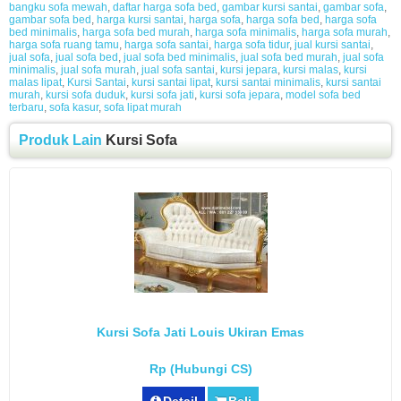
bangku sofa mewah
,
daftar harga sofa bed
,
gambar kursi santai
,
gambar sofa
,
gambar sofa bed
,
harga kursi santai
,
harga sofa
,
harga sofa bed
,
harga sofa
bed minimalis
,
harga sofa bed murah
,
harga sofa minimalis
,
harga sofa murah
,
harga sofa ruang tamu
,
harga sofa santai
,
harga sofa tidur
,
jual kursi santai
,
jual sofa
,
jual sofa bed
,
jual sofa bed minimalis
,
jual sofa bed murah
,
jual sofa
minimalis
,
jual sofa murah
,
jual sofa santai
,
kursi jepara
,
kursi malas
,
kursi
malas lipat
,
Kursi Santai
,
kursi santai lipat
,
kursi santai minimalis
,
kursi santai
murah
,
kursi sofa duduk
,
kursi sofa jati
,
kursi sofa jepara
,
model sofa bed
terbaru
,
sofa kasur
,
sofa lipat murah
Produk Lain
Kursi Sofa
Kursi Sofa Jati Louis Ukiran Emas
Rp (Hubungi CS)
Detail
Beli