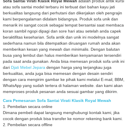
Sofa Santai Virati Klasik Royal Mewah
adalah produk antik kursi
atau sofa santai model terbaru ini terbuat dari bahan kayu jati
berkualitas langsung dari perhutani dan dikerjakan oleh pengrajin
kami berpengalaman didalam bidangnya. Produk sofa unik dan
menarik ini sangat cocok sebagai tempat bersantai saat membaca
koran sambil ngopi dipagi dan sore hari atau setelah anda capek
beraktifitas keseharian. Sofa antik dan unik ini modelnya sangat
sederhana namun bila ditempatkan diruangan rumah anda akan
memberikan kesan yang mewah dan minimalis. Dengan balutan
busa yang lembut dan halus memberikan kenyamanan tersendiri
pada saat anda gunakan. Anda bisa memesan produk sofa unik ini
dari
Djati Mebel Jepara
dengan harga yang terjangkau juga
berkualitas, anda juga bisa memesan dengan desain sendiri
dengan cara mengirim gambar ke pihak kami melalui E-mail, BBM,
WhatsApp yang sudah tertera di halaman website. dan kami akan
memproses produk pesanan anda sesuai gambar yang dikirim.
Cara Pemesanan Sofa Santai Virati Klasik Royal Mewah
1. Pembelian secara online
Dimana pembeli dapat langsung menghubungi kontak kami, jika
cocok dengan produk bisa transfer ke nomor rekening bank kami.
2. Pembelian secara offline