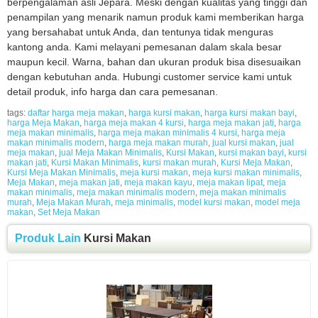
berpengalaman asli Jepara. Meski dengan kualitas yang tinggi dan
penampilan yang menarik namun produk kami memberikan harga
yang bersahabat untuk Anda, dan tentunya tidak menguras
kantong anda. Kami melayani pemesanan dalam skala besar
maupun kecil. Warna, bahan dan ukuran produk bisa disesuaikan
dengan kebutuhan anda. Hubungi customer service kami untuk
detail produk, info harga dan cara pemesanan.
tags:
daftar harga meja makan
,
harga kursi makan
,
harga kursi makan bayi
,
harga Meja Makan
,
harga meja makan 4 kursi
,
harga meja makan jati
,
harga
meja makan minimalis
,
harga meja makan minimalis 4 kursi
,
harga meja
makan minimalis modern
,
harga meja makan murah
,
jual kursi makan
,
jual
meja makan
,
jual Meja Makan Minimalis
,
Kursi Makan
,
kursi makan bayi
,
kursi
makan jati
,
Kursi Makan Minimalis
,
kursi makan murah
,
Kursi Meja Makan
,
Kursi Meja Makan Minimalis
,
meja kursi makan
,
meja kursi makan minimalis
,
Meja Makan
,
meja makan jati
,
meja makan kayu
,
meja makan lipat
,
meja
makan minimalis
,
meja makan minimalis modern
,
meja makan minimalis
murah
,
Meja Makan Murah
,
meja minimalis
,
model kursi makan
,
model meja
makan
,
Set Meja Makan
Produk Lain
Kursi Makan