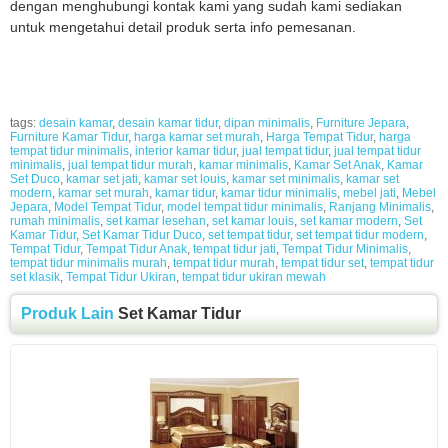
dengan menghubungi kontak kami yang sudah kami sediakan
untuk mengetahui detail produk serta info pemesanan.
tags:
desain kamar
,
desain kamar tidur
,
dipan minimalis
,
Furniture Jepara
,
Furniture Kamar Tidur
,
harga kamar set murah
,
Harga Tempat Tidur
,
harga
tempat tidur minimalis
,
interior kamar tidur
,
jual tempat tidur
,
jual tempat tidur
minimalis
,
jual tempat tidur murah
,
kamar minimalis
,
Kamar Set Anak
,
Kamar
Set Duco
,
kamar set jati
,
kamar set louis
,
kamar set minimalis
,
kamar set
modern
,
kamar set murah
,
kamar tidur
,
kamar tidur minimalis
,
mebel jati
,
Mebel
Jepara
,
Model Tempat Tidur
,
model tempat tidur minimalis
,
Ranjang Minimalis
,
rumah minimalis
,
set kamar lesehan
,
set kamar louis
,
set kamar modern
,
Set
Kamar Tidur
,
Set Kamar Tidur Duco
,
set tempat tidur
,
set tempat tidur modern
,
Tempat Tidur
,
Tempat Tidur Anak
,
tempat tidur jati
,
Tempat Tidur Minimalis
,
tempat tidur minimalis murah
,
tempat tidur murah
,
tempat tidur set
,
tempat tidur
set klasik
,
Tempat Tidur Ukiran
,
tempat tidur ukiran mewah
Produk Lain
Set Kamar Tidur