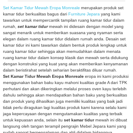
Set Kamar Tidur Mewah Eropa Monreale
merupakan produk set
kamar tidur berkualitas bagus dari
Furniture Jepara
yang kami
tawarkan untuk mempercantik tampilan ruang kamar tidur dalam
rumah,
set kamar tidur
mewah ini didesain dengan model yang
sangat menarik untuk memberikan suasana yang nyaman serta
elegan dalam ruang kamar tidur didalam rumah anda. Desain set
kamar tidur ini kami tawarkan dalam bentuk produk lengkap untuk
ruang kamar tidur sehingga akan memudahkan dalam menata
ruang kamar tidur dalam konsep klasik dan mewah serta didukung
dengan konstruksi yang kuat yang akan memberikan kenyamanan
dalam beristirahat setelah seharian beraktifitas diluar rumah.
Set Kamar Tidur Mewah Eropa Monreale
eropa ini kami produksi
menggunakan bahan baku kayu mahoni kualitas grade A dari TPK
perhutani dan akan dikeringkan melalui proses oven kayu terlebih
dahulu sehingga akan mendapatkan bahan baku yang berkualitas
dan produk yang dihasilkan juga memiliki kualitas yang baik jadi
tidak perlu diragukan lagi kualitas produk kami karena selalu kami
jaga kepercayaan dengan mengutamakan kualitas yang terbaik
untuk kepuasan anda, selain itu
set kamar tidur
mewah ini dibuat
langsung oleh tangan terampil pengrajin Mebel Jepara kami yang
sudah sangat berpengalaman dan ahli didalam bidangnya