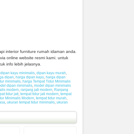
i interior furniture rumah idaman anda.
via online website resmi kami. untuk
 info lebih jelasnya.
,
dipan kayu minimalis
,
dipan kayu murah
,
ga dipan
,
harga dipan kayu
,
harga dipan
dur minimalis
,
harga Tempat Tidur Minimalis
del dipan minimalis
,
model dipan minimalis
alis modern
,
ranjang jati modern
,
Ranjang
at tidur jati
,
tempat tidur jati modern
,
tempat
dur Minimalis Modern
,
tempat tidur murah
,
asa
,
ukuran tempat tidur minimalis
,
ukuran