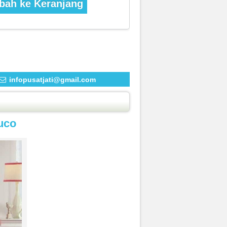
ah ke Keranjang
infopusatjati@gmail.com
uco