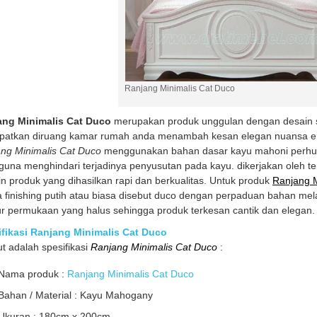
Ranjang Minimalis Cat Duco
ang Minimalis Cat Duco
merupakan produk unggulan dengan desain se
patkan diruang kamar rumah anda menambah kesan elegan nuansa ero
ng Minimalis Cat Duco
menggunakan bahan dasar kayu mahoni perhuta
guna menghindari terjadinya penyusutan pada kayu. dikerjakan oleh t
in produk yang dihasilkan rapi dan berkualitas. Untuk produk
Ranjang M
 finishing putih atau biasa disebut duco dengan perpaduan bahan mel
ur permukaan yang halus sehingga produk terkesan cantik dan elegan.
fikasi Ranjang Minimalis Cat Duco
ut adalah spesifikasi
Ranjang Minimalis Cat Duco
:
Nama produk :
Ranjang Minimalis Cat Duco
Bahan / Material : Kayu Mahogany
Ukuran : 180cm x 200cm