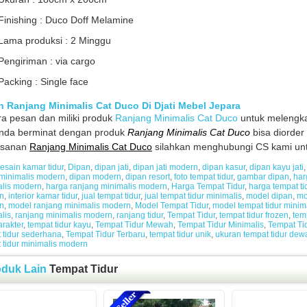
Finishing : Duco Doff Melamine
Lama produksi : 2 Minggu
Pengiriman : via cargo
Packing : Single face
 Ranjang Minimalis Cat Duco Di Djati Mebel Jepara
a pesan dan miliki produk
Ranjang Minimalis Cat Duco
untuk melengkap
anda berminat dengan produk
Ranjang Minimalis Cat Duco
bisa diorder 
sanan
Ranjang Minimalis Cat Duco
silahkan menghubungi CS kami untuk
esain kamar tidur
,
Dipan
,
dipan jati
,
dipan jati modern
,
dipan kasur
,
dipan kayu jati
minimalis modern
,
dipan modern
,
dipan resort
,
foto tempat tidur
,
gambar dipan
,
har
alis modern
,
harga ranjang minimalis modern
,
Harga Tempat Tidur
,
harga tempat ti
n
,
interior kamar tidur
,
jual tempat tidur
,
jual tempat tidur minimalis
,
model dipan
,
mo
n
,
model ranjang minimalis modern
,
Model Tempat Tidur
,
model tempat tidur minim
lis
,
ranjang minimalis modern
,
ranjang tidur
,
Tempat Tidur
,
tempat tidur frozen
,
temp
arakter
,
tempat tidur kayu
,
Tempat Tidur Mewah
,
Tempat Tidur Minimalis
,
Tempat Ti
 tidur sederhana
,
Tempat Tidur Terbaru
,
tempat tidur unik
,
ukuran tempat tidur dew
 tidur minimalis modern
oduk Lain
Tempat Tidur