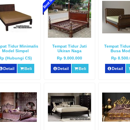
pat Tidur Minimalis
Tempat Tidur Jati
Tempat Tidur
Model Simpel
Ukiran Naga
Busa Mod
Rp (Hubungi CS)
Rp 9.000.000
Rp 8.500
Detail
Beli
Detail
Beli
Detail