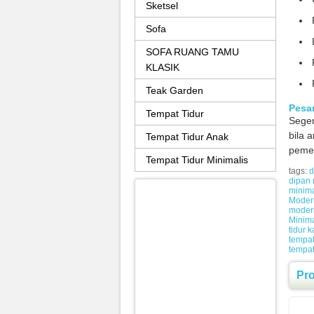
Sketsel
Sofa
SOFA RUANG TAMU
KLASIK
Teak Garden
Pesan
Tempat Tidur
Seger
bila 
Tempat Tidur Anak
peme
Tempat Tidur Minimalis
tags:
d
dipan 
minim
Moder
moder
Minima
tidur k
tempat
tempat
Pr