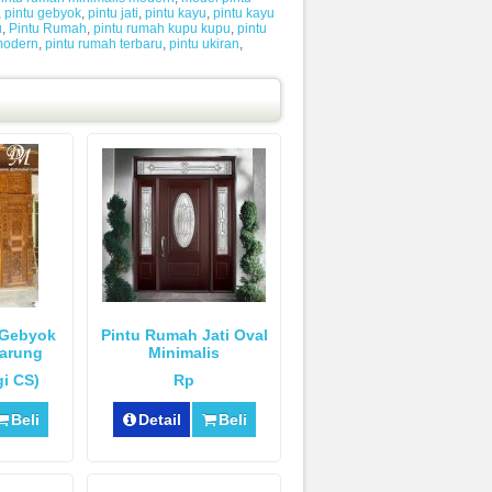
,
pintu gebyok
,
pintu jati
,
pintu kayu
,
pintu kayu
u
,
Pintu Rumah
,
pintu rumah kupu kupu
,
pintu
modern
,
pintu rumah terbaru
,
pintu ukiran
,
 Gebyok
Pintu Rumah Jati Oval
Tarung
Minimalis
i CS)
Rp
Beli
Detail
Beli