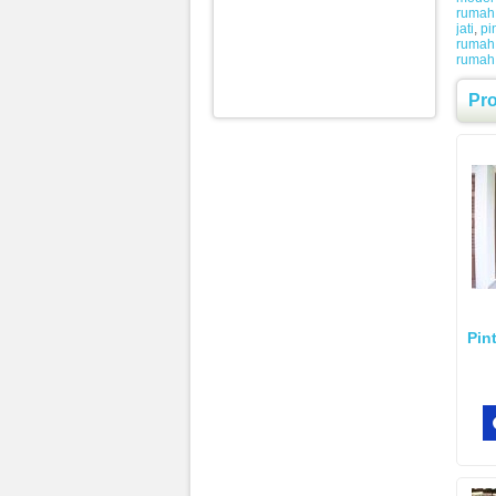
rumah
jati
,
pi
rumah
rumah
Pr
Pin