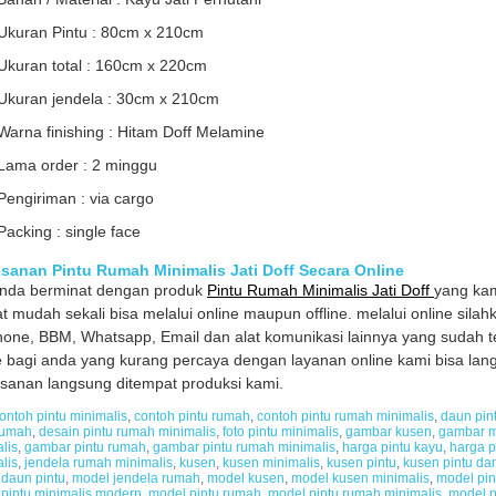
Ukuran Pintu : 80cm x 210cm
Ukuran total : 160cm x 220cm
Ukuran jendela : 30cm x 210cm
Warna finishing : Hitam Doff Melamine
Lama order : 2 minggu
Pengiriman : via cargo
Packing : single face
sanan Pintu Rumah Minimalis Jati Doff Secara Online
anda berminat dengan produk
Pintu Rumah Minimalis Jati Doff
yang ka
t mudah sekali bisa melalui online maupun offline. melalui online silah
hone, BBM, Whatsapp, Email dan alat komunikasi lainnya yang sudah ter
ne bagi anda yang kurang percaya dengan layanan online kami bisa la
anan langsung ditempat produksi kami.
ontoh pintu minimalis
,
contoh pintu rumah
,
contoh pintu rumah minimalis
,
daun pin
rumah
,
desain pintu rumah minimalis
,
foto pintu minimalis
,
gambar kusen
,
gambar m
lis
,
gambar pintu rumah
,
gambar pintu rumah minimalis
,
harga pintu kayu
,
harga p
lis
,
jendela rumah minimalis
,
kusen
,
kusen minimalis
,
kusen pintu
,
kusen pintu da
daun pintu
,
model jendela rumah
,
model kusen
,
model kusen minimalis
,
model pin
pintu minimalis modern
,
model pintu rumah
,
model pintu rumah minimalis
,
model p