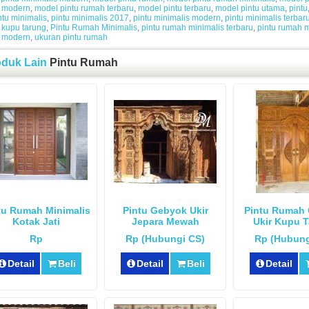
 modern
,
model pintu rumah terbaru
,
model pintu terbaru
,
model pintu utama
,
pintu
ntu minimalis
,
pintu minimalis 2017
,
pintu minimalis modern
,
pintu minimalis terbar
 kupu tarung
,
Pintu Rumah Minimalis
,
pintu rumah minimalis terbaru
,
pintu rumah 
 modern
,
ukuran pintu rumah
oduk Lain
Pintu Rumah
tu Rumah Minimalis
Pintu Gebyok Ukir
Pintu Rumah
Kotak Jati
Jepara Mewah
Ukir Kupu 
Rp
Rp (Hubungi CS)
Rp (Hubung
Detail
Beli
Detail
Beli
Detail