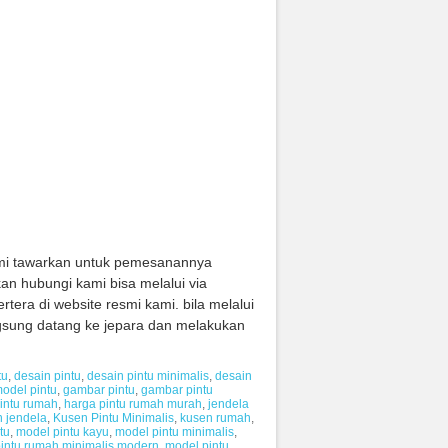
mi tawarkan untuk pemesanannya
kan hubungi kami bisa melalui via
tera di website resmi kami. bila melalui
ngsung datang ke jepara dan melakukan
tu
,
desain pintu
,
desain pintu minimalis
,
desain
odel pintu
,
gambar pintu
,
gambar pintu
intu rumah
,
harga pintu rumah murah
,
jendela
n jendela
,
Kusen Pintu Minimalis
,
kusen rumah
,
tu
,
model pintu kayu
,
model pintu minimalis
,
intu rumah minimalis modern
,
model pintu