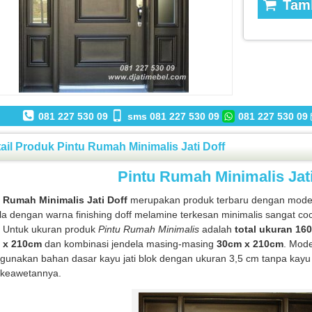
Tamb
081 227 530 09
sms 081 227 530 09
081 227 530 09
ail Produk Pintu Rumah Minimalis Jati Doff
Pintu Rumah Minimalis Jati
 Rumah Minimalis Jati Doff
merupakan produk terbaru dengan model
la dengan warna finishing doff melamine terkesan minimalis sangat co
 Untuk ukuran produk
Pintu Rumah Minimalis
adalah
total ukuran 16
 x 210cm
dan kombinasi jendela masing-masing
30cm x 210cm
. Mod
unakan bahan dasar kayu jati blok dengan ukuran 3,5 cm tanpa kayu
 keawetannya.