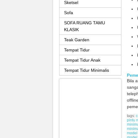
Sketsel
Sofa
SOFA RUANG TAMU
KLASIK
Teak Garden
Tempat Tidur
Tempat Tidur Anak
Tempat Tidur Minimalis
Peme
Bila 
sanga
telep
offli
pemes
tags:
c
pintu 
minima
minima
model 
model 