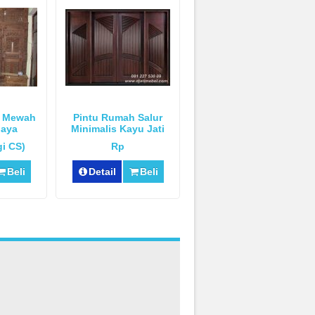
k Mewah
Pintu Rumah Salur
jaya
Minimalis Kayu Jati
i CS)
Rp
Beli
Detail
Beli