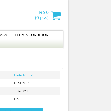
Rp 0
(
0
pcs)
IMAN
TERM & CONDITION
Pintu Rumah
PR-DM 09
1167 kali
Rp