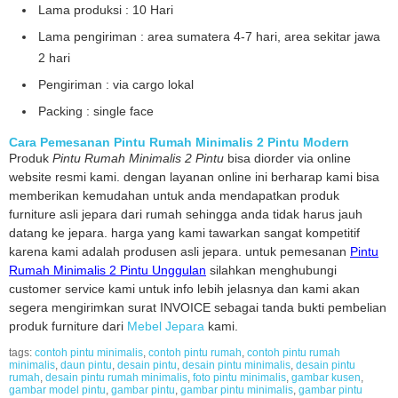
Lama produksi : 10 Hari
Lama pengiriman : area sumatera 4-7 hari, area sekitar jawa
2 hari
Pengiriman : via cargo lokal
Packing : single face
Cara Pemesanan Pintu Rumah Minimalis 2 Pintu Modern
Produk
Pintu Rumah Minimalis 2 Pintu
bisa diorder via online
website resmi kami. dengan layanan online ini berharap kami bisa
memberikan kemudahan untuk anda mendapatkan produk
furniture asli jepara dari rumah sehingga anda tidak harus jauh
datang ke jepara. harga yang kami tawarkan sangat kompetitif
karena kami adalah produsen asli jepara. untuk pemesanan
Pintu
Rumah Minimalis 2 Pintu Unggulan
silahkan menghubungi
customer service kami untuk info lebih jelasnya dan kami akan
segera mengirimkan surat INVOICE sebagai tanda bukti pembelian
produk furniture dari
Mebel Jepara
kami.
tags:
contoh pintu minimalis
,
contoh pintu rumah
,
contoh pintu rumah
minimalis
,
daun pintu
,
desain pintu
,
desain pintu minimalis
,
desain pintu
rumah
,
desain pintu rumah minimalis
,
foto pintu minimalis
,
gambar kusen
,
gambar model pintu
,
gambar pintu
,
gambar pintu minimalis
,
gambar pintu