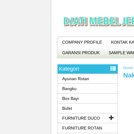
COMPANY PROFILE
KONTAK KA
GARANSI PRODUK
SAMPLE WA
Kategori
Home
Nak
Ayunan Rotan
Bangku
Box Bayi
Bufet
FURNITURE DUCO
FURNITURE ROTAN