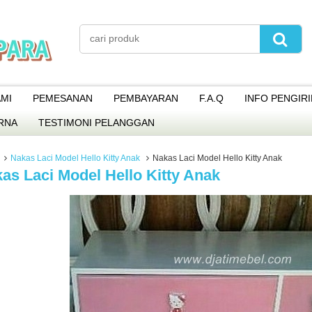
MI
PEMESANAN
PEMBAYARAN
F.A.Q
INFO PENGIR
RNA
TESTIMONI PELANGGAN
Nakas Laci Model Hello Kitty Anak
Nakas Laci Model Hello Kitty Anak
as Laci Model Hello Kitty Anak