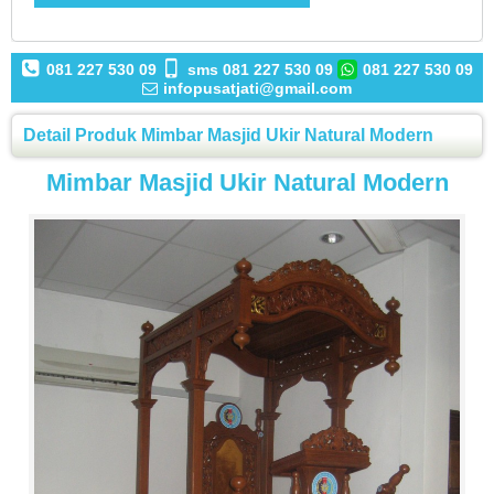
081 227 530 09
sms 081 227 530 09
081 227 530 09
infopusatjati@gmail.com
Detail Produk Mimbar Masjid Ukir Natural Modern
Mimbar Masjid Ukir Natural Modern