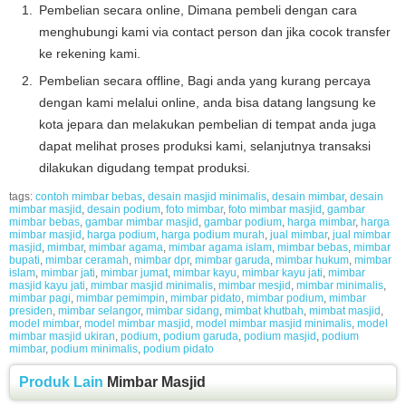
Pembelian secara online, Dimana pembeli dengan cara
menghubungi kami via contact person dan jika cocok transfer
ke rekening kami.
Pembelian secara offline, Bagi anda yang kurang percaya
dengan kami melalui online, anda bisa datang langsung ke
kota jepara dan melakukan pembelian di tempat anda juga
dapat melihat proses produksi kami, selanjutnya transaksi
dilakukan digudang tempat produksi.
tags:
contoh mimbar bebas
,
desain masjid minimalis
,
desain mimbar
,
desain
mimbar masjid
,
desain podium
,
foto mimbar
,
foto mimbar masjid
,
gambar
mimbar bebas
,
gambar mimbar masjid
,
gambar podium
,
harga mimbar
,
harga
mimbar masjid
,
harga podium
,
harga podium murah
,
jual mimbar
,
jual mimbar
masjid
,
mimbar
,
mimbar agama
,
mimbar agama islam
,
mimbar bebas
,
mimbar
bupati
,
mimbar ceramah
,
mimbar dpr
,
mimbar garuda
,
mimbar hukum
,
mimbar
islam
,
mimbar jati
,
mimbar jumat
,
mimbar kayu
,
mimbar kayu jati
,
mimbar
masjid kayu jati
,
mimbar masjid minimalis
,
mimbar mesjid
,
mimbar minimalis
,
mimbar pagi
,
mimbar pemimpin
,
mimbar pidato
,
mimbar podium
,
mimbar
presiden
,
mimbar selangor
,
mimbar sidang
,
mimbat khutbah
,
mimbat masjid
,
model mimbar
,
model mimbar masjid
,
model mimbar masjid minimalis
,
model
mimbar masjid ukiran
,
podium
,
podium garuda
,
podium masjid
,
podium
mimbar
,
podium minimalis
,
podium pidato
Produk Lain
Mimbar Masjid