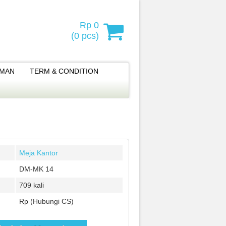
Rp 0
(
0
pcs)
IMAN
TERM & CONDITION
Meja Kantor
DM-MK 14
709 kali
Rp (Hubungi CS)