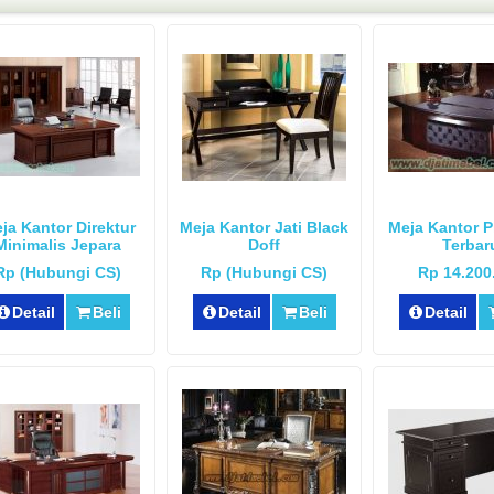
ja Kantor Direktur
Meja Kantor Jati Black
Meja Kantor 
Minimalis Jepara
Doff
Terbar
Rp (Hubungi CS)
Rp (Hubungi CS)
Rp 14.200
Detail
Beli
Detail
Beli
Detail