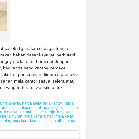
at cocok digunakan sebagai tempat
akan bahan dasar kayu jati perhutani
dangnya. bila anda berminat dengan
mi, bagi anda yang kurang percaya
melakukan pemesanan ditempat produksi
esanan meja kantor sesuai selera atau
i yang tertera di website untuk
a meja kerja
,
harga meja kerja kantor
,
harga
l
,
jual meja belajar murah
,
jual meja kantor
,
jual
rn
,
meja kantor murah
,
meja kerja
,
meja kerja
a kerja murah
,
meja kerja rumah
,
meja kerja
kantor
,
meja kursi komputer
,
meja office murah
,