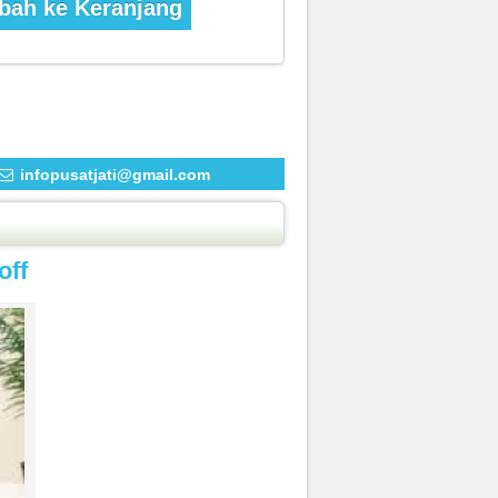
ah ke Keranjang
infopusatjati@gmail.com
off