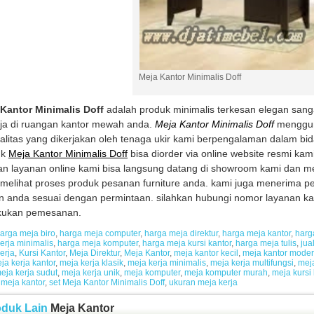
Meja Kantor Minimalis Doff
Kantor Minimalis Doff
adalah produk minimalis terkesan elegan sang
ja di ruangan kantor mewah anda.
Meja Kantor Minimalis Doff
menggun
alitas yang dikerjakan oleh tenaga ukir kami berpengalaman dalam bi
uk
Meja Kantor Minimalis Doff
bisa diorder via online website resmi ka
n layanan online kami bisa langsung datang di showroom kami dan 
 melihat proses produk pesanan furniture anda. kami juga menerima p
n anda sesuai dengan permintaan. silahkan hubungi nomor layanan kam
kukan pemesanan.
arga meja biro
,
harga meja computer
,
harga meja direktur
,
harga meja kantor
,
harg
erja minimalis
,
harga meja komputer
,
harga meja kursi kantor
,
harga meja tulis
,
jua
erja
,
Kursi Kantor
,
Meja Direktur
,
Meja Kantor
,
meja kantor kecil
,
meja kantor mode
ja kerja kantor
,
meja kerja klasik
,
meja kerja minimalis
,
meja kerja multifungsi
,
mej
eja kerja sudut
,
meja kerja unik
,
meja komputer
,
meja komputer murah
,
meja kursi 
meja kantor
,
set Meja Kantor Minimalis Doff
,
ukuran meja kerja
oduk Lain
Meja Kantor