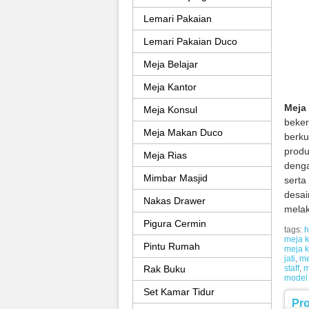
Lemari Pakaian
Lemari Pakaian Duco
Meja Belajar
Meja Kantor
Meja 
Meja Konsul
beker
Meja Makan Duco
berku
prod
Meja Rias
denga
Mimbar Masjid
serta
desai
Nakas Drawer
mela
Pigura Cermin
tags:
h
meja k
Pintu Rumah
meja k
jati
,
me
Rak Buku
staff
,
m
model 
Set Kamar Tidur
Pr