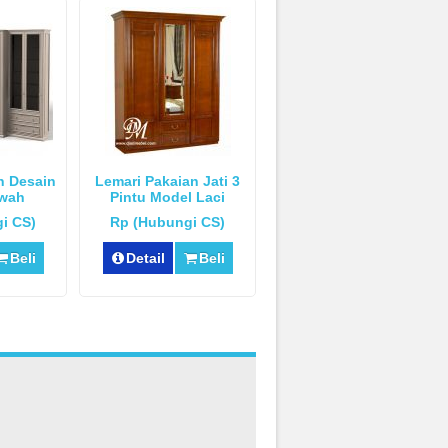
n Desain
Lemari Pakaian Jati 3
wah
Pintu Model Laci
Tengah
i CS)
Rp (Hubungi CS)
Beli
Detail
Beli