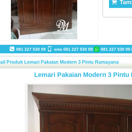
Tamb
081 227 530 09
sms 081 227 530 09
081 227 530 09
ail Produk Lemari Pakaian Modern 3 Pintu Ramayana
Lemari Pakaian Modern 3 Pint