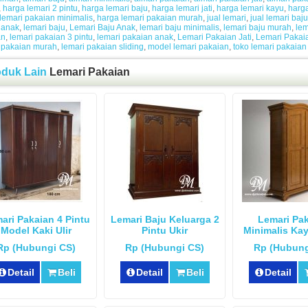
,
harga lemari 2 pintu
,
harga lemari baju
,
harga lemari jati
,
harga lemari kayu
,
harga
lemari pakaian minimalis
,
harga lemari pakaian murah
,
jual lemari
,
jual lemari baju
 anak
,
lemari baju
,
Lemari Baju Anak
,
lemari baju minimalis
,
lemari baju murah
,
lem
an
,
lemari pakaian 3 pintu
,
lemari pakaian anak
,
Lemari Pakaian Jati
,
Lemari Pakai
 pakaian murah
,
lemari pakaian sliding
,
model lemari pakaian
,
toko lemari pakaian
oduk Lain
Lemari Pakaian
ari Pakaian 4 Pintu
Lemari Baju Keluarga 2
Lemari Pa
Model Kaki Ulir
Pintu Ukir
Minimalis Kay
Pintu
Rp (Hubungi CS)
Rp (Hubungi CS)
Rp (Hubung
Detail
Beli
Detail
Beli
Detail