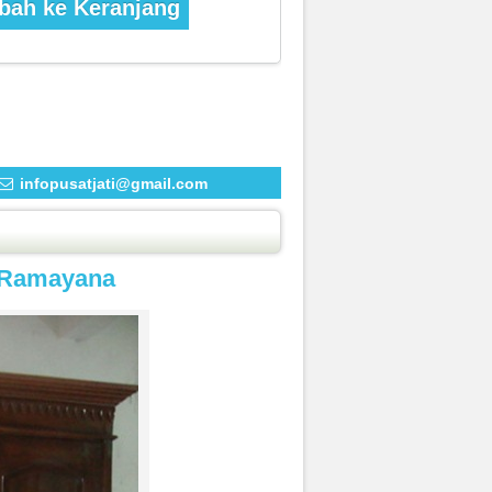
ah ke Keranjang
infopusatjati@gmail.com
u Ramayana