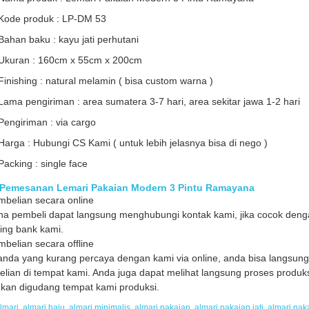
Kode produk : LP-DM 53
Bahan baku : kayu jati perhutani
Ukuran : 160cm x 55cm x 200cm
Finishing : natural melamin ( bisa custom warna )
Lama pengiriman : area sumatera 3-7 hari, area sekitar jawa 1-2 hari
Pengiriman : via cargo
Harga : Hubungi CS Kami ( untuk lebih jelasnya bisa di nego )
Packing : single face
 Pemesanan Lemari Pakaian Modern 3 Pintu Ramayana
mbelian secara online
a pembeli dapat langsung menghubungi kontak kami, jika cocok denga
ing bank kami.
mbelian secara offline
anda yang kurang percaya dengan kami via online, anda bisa langsun
lian di tempat kami. Anda juga dapat melihat langsung proses produks
ukan digudang tempat kami produksi.
lmari
,
almari baju
,
almari minimalis
,
almari pakaian
,
almari pakaian jati
,
almari pak