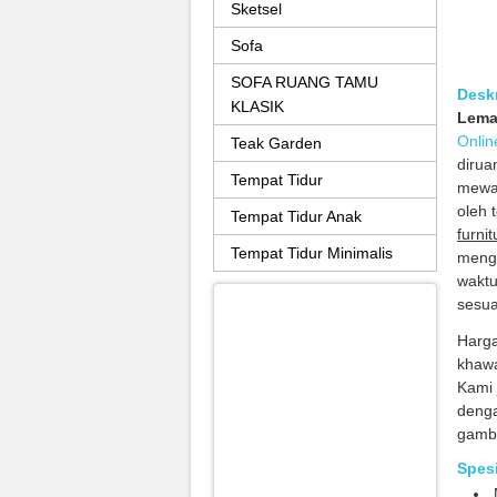
Sketsel
Sofa
SOFA RUANG TAMU
Desk
KLASIK
Lema
Onlin
Teak Garden
dirua
Tempat Tidur
mewah
oleh 
Tempat Tidur Anak
furnit
Tempat Tidur Minimalis
mengg
waktu
sesua
Harg
khawa
Kami 
denga
gamba
Spes