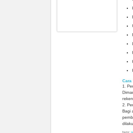
Cara
1. Pe
Diman
reken
2. Pe
Bagi 
pembe
dilak
tags:
a