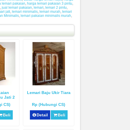
 lemari pakaian
,
harga lemari pakaian 3 pintu
,
,
jual lemari pakaian
,
lemari
,
lemari 2 pintu
,
ari jati
,
lemari minimalis
,
lemari murah
,
lemari
an Minimalis
,
lemari pakaian minimalis murah
,
kaian
Lemari Baju Ukir Tiara
u Jati 2
i CS)
Rp (Hubungi CS)
Beli
Detail
Beli