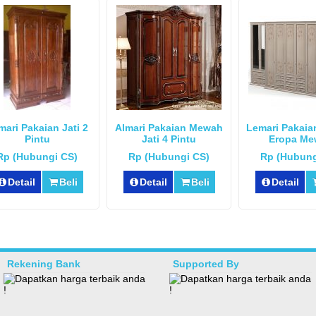
mari Pakaian Jati 2
Almari Pakaian Mewah
Lemari Pakaia
Pintu
Jati 4 Pintu
Eropa Me
Rp (Hubungi CS)
Rp (Hubungi CS)
Rp (Hubung
Detail
Beli
Detail
Beli
Detail
Rekening Bank
Supported By