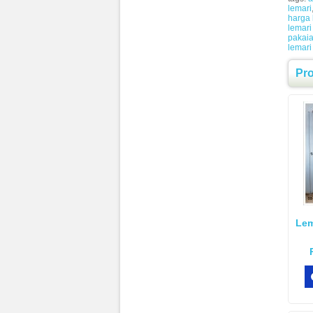
lemari
harga 
lemari
pakai
lemari
Pr
Lem