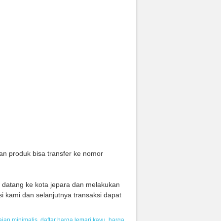
n produk bisa transfer ke nomor
g datang ke kota jepara dan melakukan
i kami dan selanjutnya transaksi dapat
aian minimalis
,
daftar harga lemari kayu
,
harga