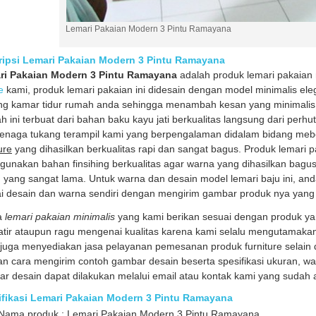
Lemari Pakaian Modern 3 Pintu Ramayana
ripsi Lemari Pakaian Modern 3 Pintu Ramayana
ri Pakaian Modern 3 Pintu Ramayana
adalah produk lemari pakaian 
e
kami, produk lemari pakaian ini didesain dengan model minimalis ele
ng kamar tidur rumah anda sehingga menambah kesan yang minimalis 
 ini terbuat dari bahan baku kayu jati berkualitas langsung dari perhu
tenaga tukang terampil kami yang berpengalaman didalam bidang meb
ure
yang dihasilkan berkualitas rapi dan sangat bagus. Produk lemari 
unakan bahan finsihing berkualitas agar warna yang dihasilkan bag
 yang sangat lama. Untuk warna dan desain model lemari baju ini, a
i desain dan warna sendiri dengan mengirim gambar produk nya yang
a
lemari pakaian minimalis
yang kami berikan sesuai dengan produk ya
tir ataupun ragu mengenai kualitas karena kami selalu mengutamakan
juga menyediakan jasa pelayanan pemesanan produk furniture selain d
n cara mengirim contoh gambar desain beserta spesifikasi ukuran, war
r desain dapat dilakukan melalui email atau kontak kami yang sudah a
ifikasi Lemari Pakaian Modern 3 Pintu Ramayana
Nama produk : Lemari Pakaian Modern 3 Pintu Ramayana