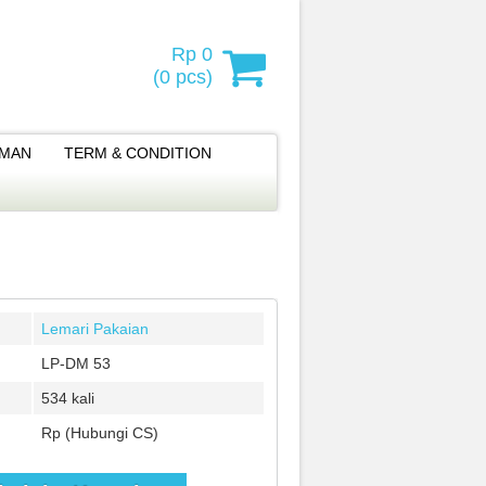
Rp 0
(
0
pcs)
IMAN
TERM & CONDITION
Lemari Pakaian
LP-DM 53
534 kali
Rp (Hubungi CS)