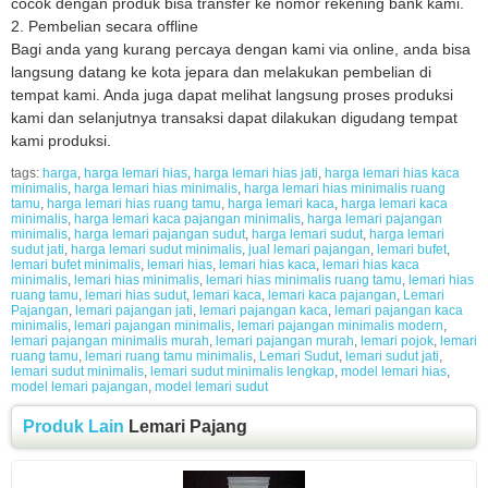
cocok dengan produk bisa transfer ke nomor rekening bank kami.
2. Pembelian secara offline
Bagi anda yang kurang percaya dengan kami via online, anda bisa
langsung datang ke kota jepara dan melakukan pembelian di
tempat kami. Anda juga dapat melihat langsung proses produksi
kami dan selanjutnya transaksi dapat dilakukan digudang tempat
kami produksi.
tags:
harga
,
harga lemari hias
,
harga lemari hias jati
,
harga lemari hias kaca
minimalis
,
harga lemari hias minimalis
,
harga lemari hias minimalis ruang
tamu
,
harga lemari hias ruang tamu
,
harga lemari kaca
,
harga lemari kaca
minimalis
,
harga lemari kaca pajangan minimalis
,
harga lemari pajangan
minimalis
,
harga lemari pajangan sudut
,
harga lemari sudut
,
harga lemari
sudut jati
,
harga lemari sudut minimalis
,
jual lemari pajangan
,
lemari bufet
,
lemari bufet minimalis
,
lemari hias
,
lemari hias kaca
,
lemari hias kaca
minimalis
,
lemari hias minimalis
,
lemari hias minimalis ruang tamu
,
lemari hias
ruang tamu
,
lemari hias sudut
,
lemari kaca
,
lemari kaca pajangan
,
Lemari
Pajangan
,
lemari pajangan jati
,
lemari pajangan kaca
,
lemari pajangan kaca
minimalis
,
lemari pajangan minimalis
,
lemari pajangan minimalis modern
,
lemari pajangan minimalis murah
,
lemari pajangan murah
,
lemari pojok
,
lemari
ruang tamu
,
lemari ruang tamu minimalis
,
Lemari Sudut
,
lemari sudut jati
,
lemari sudut minimalis
,
lemari sudut minimalis lengkap
,
model lemari hias
,
model lemari pajangan
,
model lemari sudut
Produk Lain
Lemari Pajang