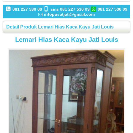
081 227 530 09
sms 081 227 530 09
081 227 530 09
infopusatjati@gmail.com
Detail Produk Lemari Hias Kaca Kayu Jati Louis
Lemari Hias Kaca Kayu Jati Louis