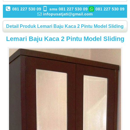
081 227 530 09
sms 081 227 530 09
081 227 530 09
infopusatjati@gmail.com
Detail Produk Lemari Baju Kaca 2 Pintu Model Sliding
Lemari Baju Kaca 2 Pintu Model Sliding