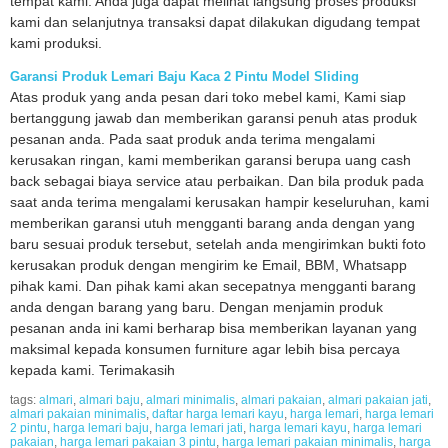
tempat kami. Anda juga dapat melihat langsung proses produksi
kami dan selanjutnya transaksi dapat dilakukan digudang tempat
kami produksi.
Garansi Produk Lemari Baju Kaca 2 Pintu Model Sliding
Atas produk yang anda pesan dari toko mebel kami, Kami siap
bertanggung jawab dan memberikan garansi penuh atas produk
pesanan anda. Pada saat produk anda terima mengalami
kerusakan ringan, kami memberikan garansi berupa uang cash
back sebagai biaya service atau perbaikan. Dan bila produk pada
saat anda terima mengalami kerusakan hampir keseluruhan, kami
memberikan garansi utuh mengganti barang anda dengan yang
baru sesuai produk tersebut, setelah anda mengirimkan bukti foto
kerusakan produk dengan mengirim ke Email, BBM, Whatsapp
pihak kami. Dan pihak kami akan secepatnya mengganti barang
anda dengan barang yang baru. Dengan menjamin produk
pesanan anda ini kami berharap bisa memberikan layanan yang
maksimal kepada konsumen furniture agar lebih bisa percaya
kepada kami. Terimakasih
tags:
almari
,
almari baju
,
almari minimalis
,
almari pakaian
,
almari pakaian jati
,
almari pakaian minimalis
,
daftar harga lemari kayu
,
harga lemari
,
harga lemari
2 pintu
,
harga lemari baju
,
harga lemari jati
,
harga lemari kayu
,
harga lemari
pakaian
,
harga lemari pakaian 3 pintu
,
harga lemari pakaian minimalis
,
harga