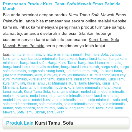
Pemesanan Produk Kursi Tamu Sofa Mewah Emas Palmida
Murah
Bila anda berminat dengan produk
Kursi Tamu Sofa Mewah Emas
Palmida
ini, anda bisa memesannya secara online melalui website
kami ini, Pihak kami melayani pengiriman produk furniture sampai
alamat tujuan anda diseluruh indonesia. Silahkan hubungi
customer service kami untuk info pemesanan
Kursi Tamu Sofa
Mewah Emas Palmida
serta pengirimannya lebih lanjut.
tags:
furniture minimalis
,
furniture minimalis murah
,
Furniture Sofa
,
gambar
kursi tamu
,
gambar sofa minimalis
,
harga kursi
,
harga kursi kantor
,
harga kursi
minimalis
,
harga kursi sofa
,
Harga Kursi Tamu
,
harga kursi tamu minimalis
,
harga kursi tamu minimalis modern
,
harga kursi tamu murah
,
harga sofa
,
harga
sofa minimalis
,
harga sofa ruang tamu
,
jual furniture murah
,
jual kursi tamu
,
jual sofa minimalis
,
kursi
,
kursi jati
,
kursi jati minimalis
,
Kursi Kantor
,
kursi kayu
,
kursi minimalis
,
kursi ruang tamu
,
kursi sofa
,
kursi sofa minimalis
,
Kursi Tamu
,
kursi tamu jati
,
Kursi Tamu Jati Minimalis
,
Kursi Tamu Mewah
,
Kursi Tamu
Minimalis
,
kursi tamu minimalis modern
,
kursi tamu minimalis murah
,
kursi
tamu murah
,
Kursi Tamu Sofa
,
kursi tamu ukiran
,
mebel jati
,
mebel minimalis
,
meja kursi tamu
,
meja tamu
,
meja tamu minimalis
,
model kursi minimalis
,
model kursi tamu
,
model kursi tamu minimalis
,
model sofa minimalis
,
sofa bed
,
sofa bed for bedroom
,
sofa minimalis
,
sofa minimalis modern
,
sofa minimalis
murah
,
sofa modern
,
sofa murah
,
Sofa Ruang Tamu
,
Sofa Tamu
,
Sofa Tamu
Mewah
,
Sofa Tamu Ukiran
,
sofa ukiran
Produk Lain
Kursi Tamu
,
Sofa