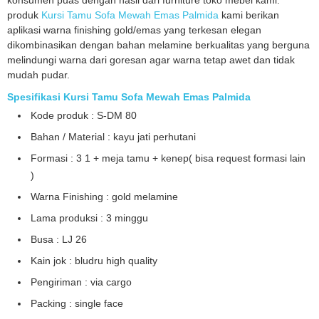
konsumen puas dengan hasil dari furniture toko mebel kami.
produk
Kursi Tamu Sofa Mewah Emas Palmida
kami berikan
aplikasi warna finishing gold/emas yang terkesan elegan
dikombinasikan dengan bahan melamine berkualitas yang berguna
melindungi warna dari goresan agar warna tetap awet dan tidak
mudah pudar.
Spesifikasi Kursi Tamu Sofa Mewah Emas Palmida
Kode produk : S-DM 80
Bahan / Material : kayu jati perhutani
Formasi : 3 1 + meja tamu + kenep( bisa request formasi lain
)
Warna Finishing : gold melamine
Lama produksi : 3 minggu
Busa : LJ 26
Kain jok : bludru high quality
Pengiriman : via cargo
Packing : single face