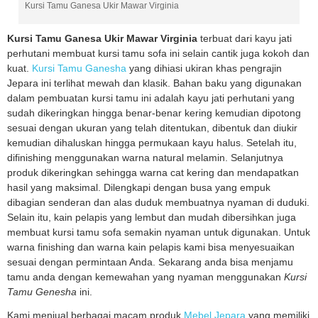
Kursi Tamu Ganesa Ukir Mawar Virginia
Kursi Tamu Ganesa Ukir Mawar Virginia
terbuat dari kayu jati
perhutani membuat kursi tamu sofa ini selain cantik juga kokoh dan
kuat.
Kursi Tamu Ganesha
yang dihiasi ukiran khas pengrajin
Jepara ini terlihat mewah dan klasik. Bahan baku yang digunakan
dalam pembuatan kursi tamu ini adalah kayu jati perhutani yang
sudah dikeringkan hingga benar-benar kering kemudian dipotong
sesuai dengan ukuran yang telah ditentukan, dibentuk dan diukir
kemudian dihaluskan hingga permukaan kayu halus. Setelah itu,
difinishing menggunakan warna natural melamin. Selanjutnya
produk dikeringkan sehingga warna cat kering dan mendapatkan
hasil yang maksimal. Dilengkapi dengan busa yang empuk
dibagian senderan dan alas duduk membuatnya nyaman di duduki.
Selain itu, kain pelapis yang lembut dan mudah dibersihkan juga
membuat kursi tamu sofa semakin nyaman untuk digunakan. Untuk
warna finishing dan warna kain pelapis kami bisa menyesuaikan
sesuai dengan permintaan Anda. Sekarang anda bisa menjamu
tamu anda dengan kemewahan yang nyaman menggunakan
Kursi
Tamu Genesha
ini.
Kami menjual berbagai macam produk
Mebel Jepara
yang memiliki