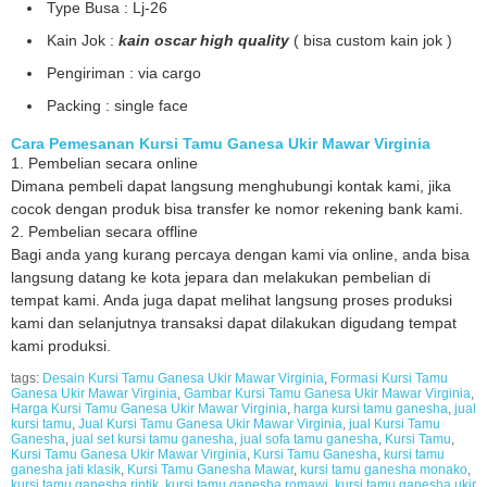
Type Busa : Lj-26
Kain Jok :
kain oscar high quality
( bisa custom kain jok )
Pengiriman : via cargo
Packing : single face
Cara Pemesanan Kursi Tamu Ganesa Ukir Mawar Virginia
1. Pembelian secara online
Dimana pembeli dapat langsung menghubungi kontak kami, jika
cocok dengan produk bisa transfer ke nomor rekening bank kami.
2. Pembelian secara offline
Bagi anda yang kurang percaya dengan kami via online, anda bisa
langsung datang ke kota jepara dan melakukan pembelian di
tempat kami. Anda juga dapat melihat langsung proses produksi
kami dan selanjutnya transaksi dapat dilakukan digudang tempat
kami produksi.
tags:
Desain Kursi Tamu Ganesa Ukir Mawar Virginia
,
Formasi Kursi Tamu
Ganesa Ukir Mawar Virginia
,
Gambar Kursi Tamu Ganesa Ukir Mawar Virginia
,
Harga Kursi Tamu Ganesa Ukir Mawar Virginia
,
harga kursi tamu ganesha
,
jual
kursi tamu
,
Jual Kursi Tamu Ganesa Ukir Mawar Virginia
,
jual Kursi Tamu
Ganesha
,
jual set kursi tamu ganesha
,
jual sofa tamu ganesha
,
Kursi Tamu
,
Kursi Tamu Ganesa Ukir Mawar Virginia
,
Kursi Tamu Ganesha
,
kursi tamu
ganesha jati klasik
,
Kursi Tamu Ganesha Mawar
,
kursi tamu ganesha monako
,
kursi tamu ganesha rintik
,
kursi tamu ganesha romawi
,
kursi tamu ganesha ukir