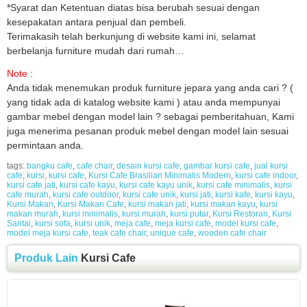
*Syarat dan Ketentuan diatas bisa berubah sesuai dengan
kesepakatan antara penjual dan pembeli.
Terimakasih telah berkunjung di website kami ini, selamat
berbelanja furniture mudah dari rumah…
Note :
Anda tidak menemukan produk furniture jepara yang anda cari ? (
yang tidak ada di katalog website kami ) atau anda mempunyai
gambar mebel dengan model lain ? sebagai pemberitahuan, Kami
juga menerima pesanan produk mebel dengan model lain sesuai
permintaan anda.
tags:
bangku cafe
,
cafe chair
,
desain kursi cafe
,
gambar kursi cafe
,
jual kursi
cafe
,
kursi
,
kursi cafe
,
Kursi Cafe Brasilian Minimalis Modern
,
kursi cafe indoor
,
kursi cafe jati
,
kursi cafe kayu
,
kursi cafe kayu unik
,
kursi cafe minimalis
,
kursi
cafe murah
,
kursi cafe outdoor
,
kursi cafe unik
,
kursi jati
,
kursi kafe
,
kursi kayu
,
Kursi Makan
,
Kursi Makan Cafe
,
kursi makan jati
,
kursi makan kayu
,
kursi
makan murah
,
kursi minimalis
,
kursi murah
,
kursi putar
,
Kursi Restoran
,
Kursi
Santai
,
kursi sofa
,
kursi unik
,
meja cafe
,
meja kursi cafe
,
model kursi cafe
,
model meja kursi cafe
,
teak cafe chair
,
unique cafe
,
wooden cafe chair
Produk Lain
Kursi Cafe